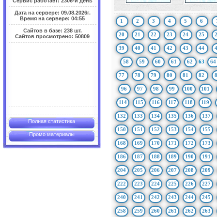
Сервис работает: 2306-й день
Дата на сервере: 09.08.2026г.
Время на сервере: 04:55
1
2
3
4
5
6
Сайтов в базе: 238 шт.
20
21
22
23
24
25
Сайтов просмотрено: 50809
39
40
41
42
43
44
58
59
60
61
62
63
64
77
78
79
80
81
82
96
97
98
99
100
101
114
115
116
117
118
119
132
133
134
135
136
137
Полная статистика
150
151
152
153
154
155
Промо материалы
168
169
170
171
172
173
186
187
188
189
190
191
204
205
206
207
208
209
222
223
224
225
226
227
240
241
242
243
244
245
258
259
260
261
262
263