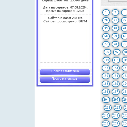
Сервис работает: 2304-й день
Дата на сервере: 07.08.2026г.
Время на сервере: 12:03
1
2
3
Сайтов в базе: 238 шт.
20
21
22
Сайтов просмотрено: 50744
39
40
41
58
59
60
77
78
79
96
97
9
114
115
11
132
133
13
Полная статистика
150
151
15
Промо материалы
168
169
17
186
187
18
204
205
20
222
223
2
240
241
24
258
259
26