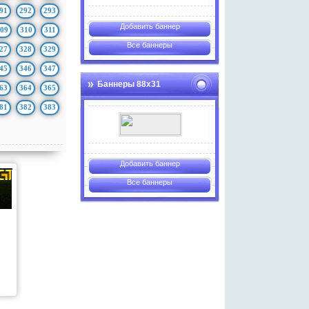
91
292
293
Добавить баннер
09
310
311
Все баннеры
27
328
329
45
346
347
Баннеры 88х31
63
364
365
81
382
383
Добавить баннер
Все баннеры