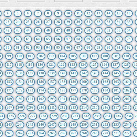
4
5
6
7
8
9
10
11
12
13
14
15
16
23
24
25
26
27
28
29
30
31
32
33
34
35
42
43
44
45
46
47
48
49
50
51
52
53
54
61
62
63
64
65
66
67
68
69
70
71
72
73
80
81
82
83
84
85
86
87
88
89
90
91
92
8
99
100
101
102
103
104
105
106
107
108
109
110
1
6
117
118
119
120
121
122
123
124
125
126
127
128
1
4
135
136
137
138
139
140
141
142
143
144
145
146
1
2
153
154
155
156
157
158
159
160
161
162
163
164
1
0
171
172
173
174
175
176
177
178
179
180
181
182
1
8
189
190
191
192
193
194
195
196
197
198
199
200
2
6
207
208
209
210
211
212
213
214
215
216
217
218
2
24
225
226
227
228
229
230
231
232
233
234
235
236
2
2
243
244
245
246
247
248
249
250
251
252
253
254
2
0
261
262
263
264
265
266
267
268
269
270
271
272
2