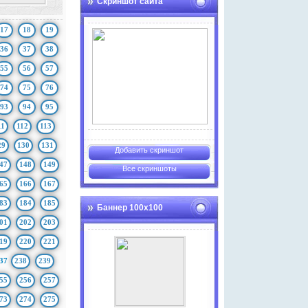
Скриншот сайта
17
18
19
36
37
38
55
56
57
74
75
76
93
94
95
11
112
113
29
130
131
Добавить скриншот
47
148
149
Все скриншоты
65
166
167
83
184
185
Баннер 100х100
01
202
203
19
220
221
37
238
239
55
256
257
73
274
275