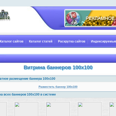
Каталог сайтов
Каталог статей
Раскрутка сайтов
Индексируемые
Витрина баннеров 100x100
атное размещение баннера 100x100
Разместить баннер 100x100
на всех баннеров 100x100 в системе