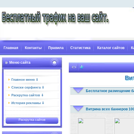
Главная
Контакты
Правила
Статистика
Каталог сайтов
К
Меню сайта
Ви
Главное меню ⇓
Списки серфинга ⇓
Бесплатное размещение б
Раскрутка сайтов ⇓
История рекламы ⇓
Витрина всех баннеров 10
Раскрутка сайтов