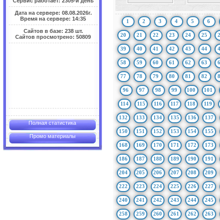
Сервис работает: 2305-й день
Дата на сервере: 08.08.2026г.
Время на сервере: 14:35
1
2
3
4
5
6
Сайтов в базе: 238 шт.
20
21
22
23
24
25
Сайтов просмотрено: 50809
39
40
41
42
43
44
58
59
60
61
62
63
77
78
79
80
81
82
96
97
98
99
100
101
114
115
116
117
118
119
132
133
134
135
136
137
Полная статистика
150
151
152
153
154
155
Промо материалы
168
169
170
171
172
173
186
187
188
189
190
191
204
205
206
207
208
209
222
223
224
225
226
227
240
241
242
243
244
245
258
259
260
261
262
263