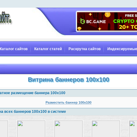
Каталог сайтов
Каталог статей
Раскрутка сайтов
Индексируемые
Витрина баннеров 100x100
атное размещение баннера 100x100
Разместить баннер 100x100
на всех баннеров 100x100 в системе