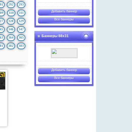
91
292
293
Добавить баннер
09
310
311
Все баннеры
27
328
329
45
346
347
Баннеры 88х31
63
364
365
81
382
383
Добавить баннер
Все баннеры