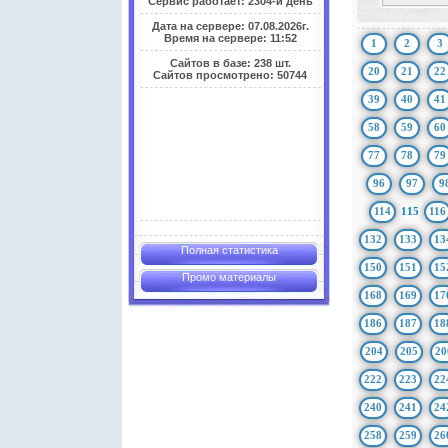
Сервис работает: 2304-й день
Дата на сервере: 07.08.2026г.
Время на сервере: 11:52
1
2
3
Сайтов в базе: 238 шт.
20
21
22
Сайтов просмотрено: 50744
39
40
41
58
59
60
77
78
79
96
97
9
114
115
116
132
133
13
Полная статистика
150
151
15
Промо материалы
168
169
17
186
187
18
204
205
20
222
223
22
240
241
24
258
259
26