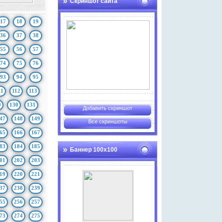
Скриншот сайта
17
18
19
36
37
38
55
56
57
74
75
76
93
94
95
11
112
113
9
130
131
Добавить скриншот
47
148
149
Все скриншоты
65
166
167
83
184
185
Баннер 100х100
01
202
203
19
220
221
37
238
239
55
256
257
73
274
275