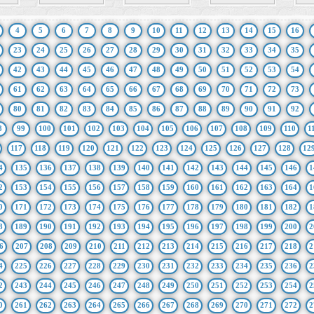
4
5
6
7
8
9
10
11
12
13
14
15
16
23
24
25
26
27
28
29
30
31
32
33
34
35
42
43
44
45
46
47
48
49
50
51
52
53
54
61
62
63
64
65
66
67
68
69
70
71
72
73
80
81
82
83
84
85
86
87
88
89
90
91
92
8
99
100
101
102
103
104
105
106
107
108
109
110
1
117
118
119
120
121
122
123
124
125
126
127
128
12
4
135
136
137
138
139
140
141
142
143
144
145
146
1
2
153
154
155
156
157
158
159
160
161
162
163
164
1
0
171
172
173
174
175
176
177
178
179
180
181
182
1
8
189
190
191
192
193
194
195
196
197
198
199
200
2
6
207
208
209
210
211
212
213
214
215
216
217
218
2
4
225
226
227
228
229
230
231
232
233
234
235
236
2
2
243
244
245
246
247
248
249
250
251
252
253
254
2
0
261
262
263
264
265
266
267
268
269
270
271
272
2