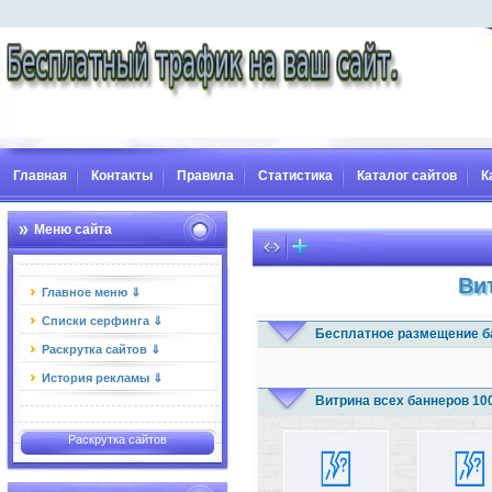
Главная
Контакты
Правила
Статистика
Каталог сайтов
К
Меню сайта
Ви
Главное меню ⇓
Списки серфинга ⇓
Бесплатное размещение б
Раскрутка сайтов ⇓
История рекламы ⇓
Витрина всех баннеров 10
Раскрутка сайтов