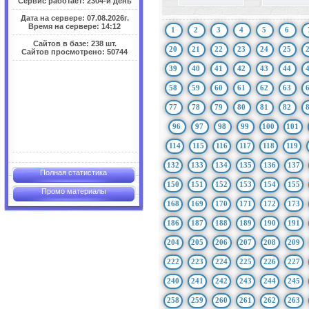
Сервис работает: 2304-й день
Дата на сервере: 07.08.2026г.
Время на сервере: 14:12
1
2
3
4
5
6
Сайтов в базе: 238 шт.
20
21
22
23
24
25
Сайтов просмотрено: 50744
39
40
41
42
43
44
58
59
60
61
62
63
77
78
79
80
81
82
96
97
98
99
100
101
114
115
116
117
118
119
132
133
134
135
136
137
Полная статистика
150
151
152
153
154
155
Промо материалы
168
169
170
171
172
173
186
187
188
189
190
191
204
205
206
207
208
209
222
223
224
225
226
227
240
241
242
243
244
245
258
259
260
261
262
263