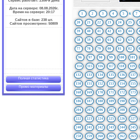
Сервис работает: 2306-й день
Дата на сервере: 08.08.2026г.
Время на сервере: 20:17
1
2
3
4
5
6
7
Сайтов в базе: 238 шт.
20
21
22
23
24
25
Сайтов просмотрено: 50809
39
40
41
42
43
44
58
59
60
61
62
63
77
78
79
80
81
82
96
97
98
99
100
101
114
115
116
117
118
119
132
133
134
135
136
137
Полная статистика
150
151
152
153
154
155
Промо материалы
168
169
170
171
172
173
186
187
188
189
190
191
204
205
206
207
208
209
222
223
224
225
226
227
240
241
242
243
244
245
258
259
260
261
262
263