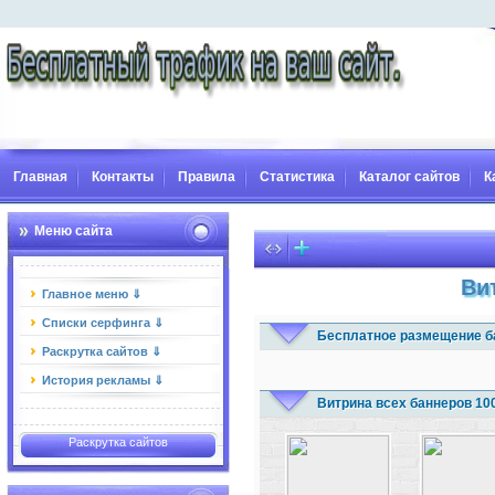
Главная
Контакты
Правила
Статистика
Каталог сайтов
К
Меню сайта
Ви
Главное меню ⇓
Списки серфинга ⇓
Бесплатное размещение б
Раскрутка сайтов ⇓
История рекламы ⇓
Витрина всех баннеров 10
Раскрутка сайтов