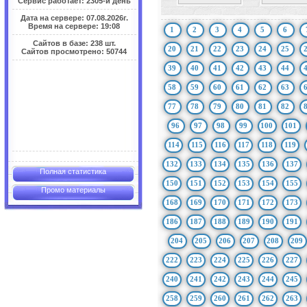
Сервис работает: 2305-й день
Дата на сервере: 07.08.2026г.
Время на сервере: 19:08
1
2
3
4
5
6
Сайтов в базе: 238 шт.
20
21
22
23
24
25
Сайтов просмотрено: 50744
39
40
41
42
43
44
58
59
60
61
62
63
77
78
79
80
81
82
96
97
98
99
100
101
114
115
116
117
118
119
132
133
134
135
136
137
Полная статистика
150
151
152
153
154
155
Промо материалы
168
169
170
171
172
173
186
187
188
189
190
191
204
205
206
207
208
209
222
223
224
225
226
227
240
241
242
243
244
245
258
259
260
261
262
263