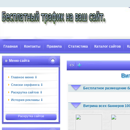
Главная
Контакты
Правила
Статистика
Каталог сайтов
К
Меню сайта
Ви
Главное меню ⇓
Списки серфинга ⇓
Бесплатное размещение б
Раскрутка сайтов ⇓
История рекламы ⇓
Витрина всех баннеров 10
Раскрутка сайтов