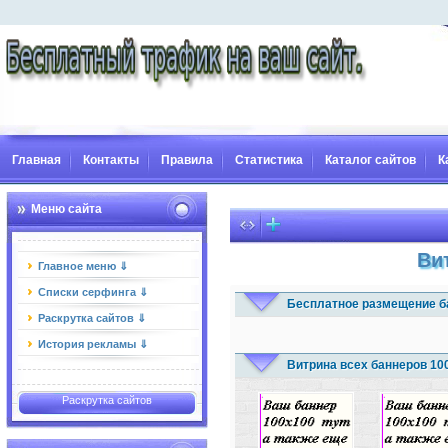
Главная
Контакты
Правила
Статистика
Каталог сайтов
К
Меню сайта
Ви
Главное меню ⇓
Списки серфинга ⇓
Бесплатное размещение б
Раскрутка сайтов ⇓
История рекламы ⇓
Витрина всех баннеров 10
Раскрутка сайтов