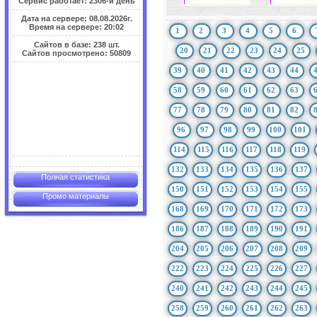
Сервис работает: 2306-й день
Дата на сервере: 08.08.2026г.
Время на сервере: 20:02
1
2
3
4
5
6
Сайтов в базе: 238 шт.
20
21
22
23
24
25
Сайтов просмотрено: 50809
39
40
41
42
43
44
58
59
60
61
62
63
77
78
79
80
81
82
96
97
98
99
100
101
114
115
116
117
118
119
132
133
134
135
136
137
Полная статистика
150
151
152
153
154
155
Промо материалы
168
169
170
171
172
173
186
187
188
189
190
191
204
205
206
207
208
209
222
223
224
225
226
227
240
241
242
243
244
245
258
259
260
261
262
263