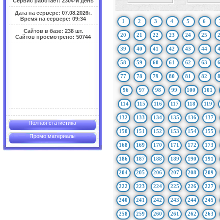
Сервис работает: 2304-й день
Дата на сервере: 07.08.2026г.
Время на сервере: 09:34
1
2
3
4
5
6
Сайтов в базе: 238 шт.
20
21
22
23
24
25
Сайтов просмотрено: 50744
39
40
41
42
43
44
58
59
60
61
62
63
77
78
79
80
81
82
96
97
98
99
100
101
114
115
116
117
118
119
132
133
134
135
136
137
Полная статистика
150
151
152
153
154
155
Промо материалы
168
169
170
171
172
173
186
187
188
189
190
191
204
205
206
207
208
209
222
223
224
225
226
227
240
241
242
243
244
245
258
259
260
261
262
263