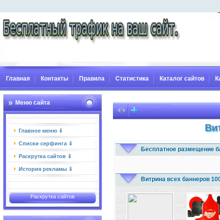
Главная
Контакты
Правила
Статистика
Каталог сайтов
К
Меню сайта
Ви
Главное меню ⇓
Списки серфинга ⇓
Бесплатное размещение б
Раскрутка сайтов ⇓
История рекламы ⇓
Витрина всех баннеров 10
Раскрутка сайтов