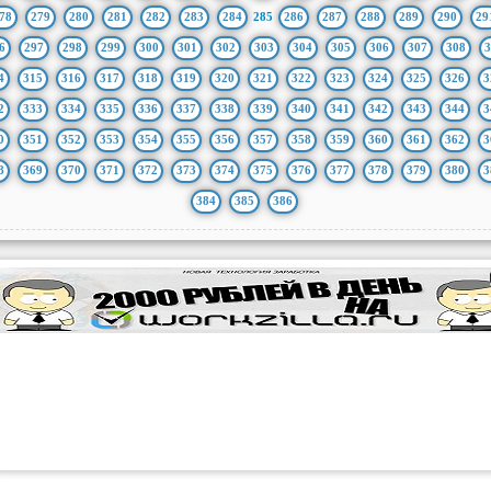
78
279
280
281
282
283
284
285
286
287
288
289
290
29
6
297
298
299
300
301
302
303
304
305
306
307
308
3
4
315
316
317
318
319
320
321
322
323
324
325
326
3
2
333
334
335
336
337
338
339
340
341
342
343
344
3
0
351
352
353
354
355
356
357
358
359
360
361
362
3
8
369
370
371
372
373
374
375
376
377
378
379
380
3
384
385
386