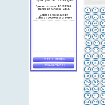
Сервис работает: 2305-й день
Дата на сервере: 07.08.2026г.
Время на сервере: 23:56
1
2
3
Сайтов в базе: 238 шт.
20
21
22
Сайтов просмотрено: 50809
39
40
41
58
59
60
77
78
79
96
97
9
114
115
11
132
133
13
Полная статистика
150
151
15
Промо материалы
168
169
17
186
187
18
204
205
20
222
223
22
240
241
24
258
259
26