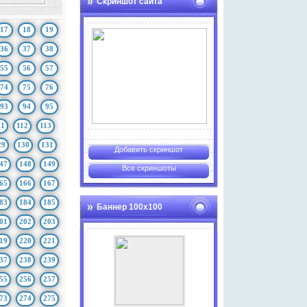
Скриншот сайта
17
18
19
36
37
38
55
56
57
74
75
76
93
94
95
11
112
113
29
130
131
Добавить скриншот
47
148
149
Все скриншоты
65
166
167
83
184
185
Баннер 100х100
01
202
203
19
220
221
37
238
239
55
256
257
73
274
275