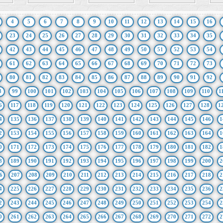
4
5
6
7
8
9
10
11
12
13
14
15
16
23
24
25
26
27
28
29
30
31
32
33
34
35
42
43
44
45
46
47
48
49
50
51
52
53
54
61
62
63
64
65
66
67
68
69
70
71
72
73
80
81
82
83
84
85
86
87
88
89
90
91
92
8
99
100
101
102
103
104
105
106
107
108
109
110
1
6
117
118
119
120
121
122
123
124
125
126
127
128
1
4
135
136
137
138
139
140
141
142
143
144
145
146
1
2
153
154
155
156
157
158
159
160
161
162
163
164
1
0
171
172
173
174
175
176
177
178
179
180
181
182
1
8
189
190
191
192
193
194
195
196
197
198
199
200
2
6
207
208
209
210
211
212
213
214
215
216
217
218
2
4
225
226
227
228
229
230
231
232
233
234
235
236
2
2
243
244
245
246
247
248
249
250
251
252
253
254
2
0
261
262
263
264
265
266
267
268
269
270
271
272
2