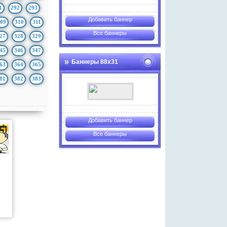
1
292
293
Добавить баннер
09
310
311
Все баннеры
27
328
329
45
346
347
Баннеры 88х31
63
364
365
81
382
383
Добавить баннер
Все баннеры