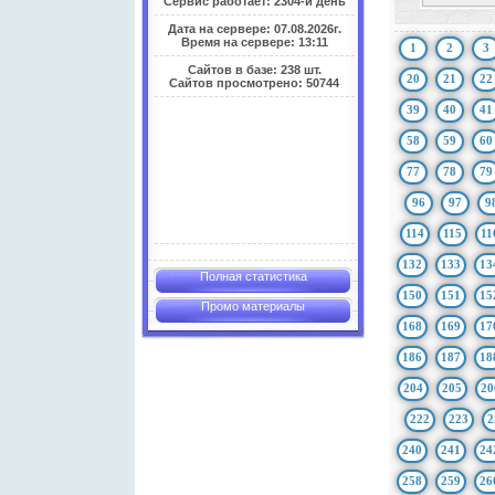
Сервис работает: 2304-й день
Дата на сервере: 07.08.2026г.
Время на сервере: 13:11
1
2
3
Сайтов в базе: 238 шт.
20
21
22
Сайтов просмотрено: 50744
39
40
41
58
59
60
77
78
79
96
97
9
114
115
11
132
133
13
Полная статистика
150
151
15
Промо материалы
168
169
17
186
187
18
204
205
20
222
223
2
240
241
24
258
259
26