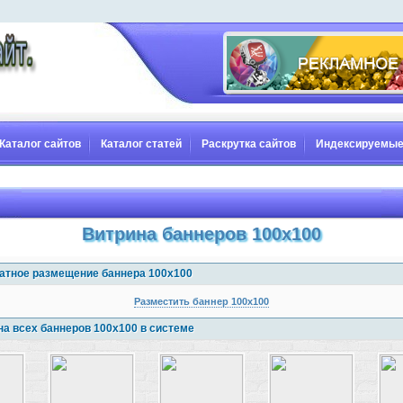
Каталог сайтов
Каталог статей
Раскрутка сайтов
Индексируемые
Витрина баннеров 100x100
атное размещение баннера 100x100
Разместить баннер 100x100
на всех баннеров 100x100 в системе