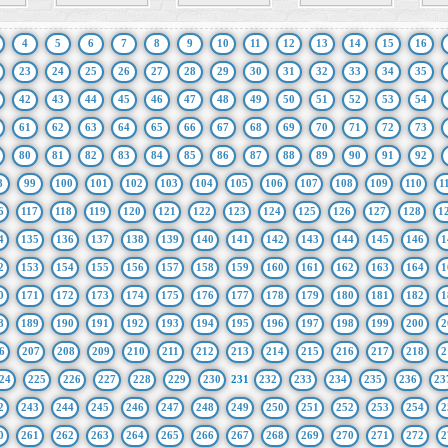
4
5
6
7
8
9
10
11
12
13
14
15
16
23
24
25
26
27
28
29
30
31
32
33
34
35
42
43
44
45
46
47
48
49
50
51
52
53
54
61
62
63
64
65
66
67
68
69
70
71
72
73
80
81
82
83
84
85
86
87
88
89
90
91
92
8
99
100
101
102
103
104
105
106
107
108
109
110
1
6
117
118
119
120
121
122
123
124
125
126
127
128
1
4
135
136
137
138
139
140
141
142
143
144
145
146
1
2
153
154
155
156
157
158
159
160
161
162
163
164
1
0
171
172
173
174
175
176
177
178
179
180
181
182
1
8
189
190
191
192
193
194
195
196
197
198
199
200
2
6
207
208
209
210
211
212
213
214
215
216
217
218
2
24
225
226
227
228
229
230
231
232
233
234
235
236
23
2
243
244
245
246
247
248
249
250
251
252
253
254
2
0
261
262
263
264
265
266
267
268
269
270
271
272
2