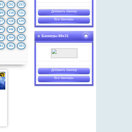
91
292
293
Добавить баннер
09
310
311
Все баннеры
27
328
329
45
346
347
Баннеры 88х31
63
364
365
81
382
383
Добавить баннер
Все баннеры