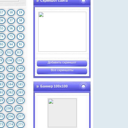
Скриншот сайта
17
18
19
36
37
38
55
56
57
74
75
76
93
94
95
11
112
113
29
130
131
Добавить скриншот
47
148
149
Все скриншоты
65
166
167
83
184
185
Баннер 100х100
01
202
203
19
220
221
7
238
239
55
256
257
73
274
275