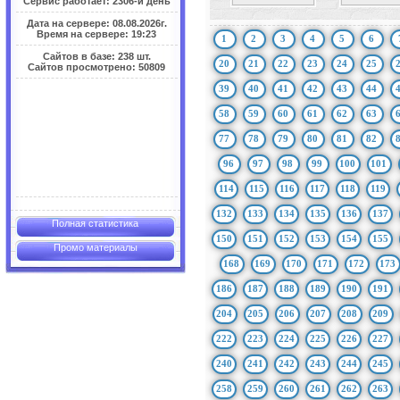
Сервис работает: 2306-й день
Дата на сервере: 08.08.2026г.
Время на сервере: 19:23
1
2
3
4
5
6
Сайтов в базе: 238 шт.
20
21
22
23
24
25
Сайтов просмотрено: 50809
39
40
41
42
43
44
58
59
60
61
62
63
77
78
79
80
81
82
96
97
98
99
100
101
114
115
116
117
118
119
132
133
134
135
136
137
Полная статистика
150
151
152
153
154
155
Промо материалы
168
169
170
171
172
173
186
187
188
189
190
191
204
205
206
207
208
209
222
223
224
225
226
227
240
241
242
243
244
245
258
259
260
261
262
263