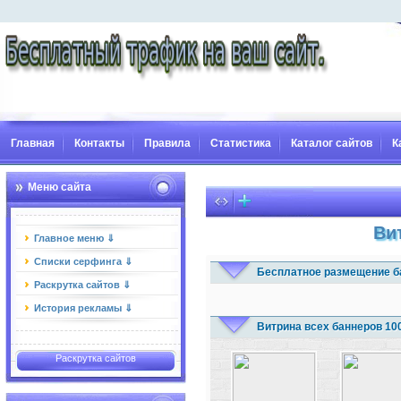
Главная
Контакты
Правила
Статистика
Каталог сайтов
К
Меню сайта
Ви
Главное меню ⇓
Списки серфинга ⇓
Бесплатное размещение б
Раскрутка сайтов ⇓
История рекламы ⇓
Витрина всех баннеров 10
Раскрутка сайтов