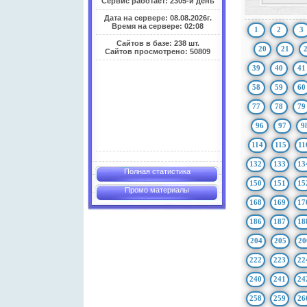
Сервис работает: 2305-й день
Дата на сервере: 08.08.2026г.
Время на сервере: 02:08
1
2
3
Сайтов в базе: 238 шт.
20
21
Сайтов просмотрено: 50809
39
40
41
58
59
60
77
78
79
96
97
9
114
115
11
132
133
13
Полная статистика
150
151
15
Промо материалы
168
169
17
186
187
18
204
205
20
222
223
22
240
241
24
258
259
26