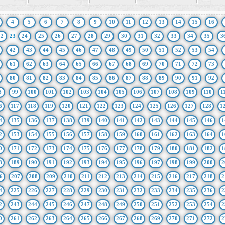
4
5
6
7
8
9
10
11
12
13
14
15
16
22
23
24
25
26
27
28
29
30
31
32
33
34
35
3
42
43
44
45
46
47
48
49
50
51
52
53
54
61
62
63
64
65
66
67
68
69
70
71
72
73
80
81
82
83
84
85
86
87
88
89
90
91
92
8
99
100
101
102
103
104
105
106
107
108
109
110
1
6
117
118
119
120
121
122
123
124
125
126
127
128
1
4
135
136
137
138
139
140
141
142
143
144
145
146
1
2
153
154
155
156
157
158
159
160
161
162
163
164
1
0
171
172
173
174
175
176
177
178
179
180
181
182
1
8
189
190
191
192
193
194
195
196
197
198
199
200
2
6
207
208
209
210
211
212
213
214
215
216
217
218
2
4
225
226
227
228
229
230
231
232
233
234
235
236
2
2
243
244
245
246
247
248
249
250
251
252
253
254
2
0
261
262
263
264
265
266
267
268
269
270
271
272
2