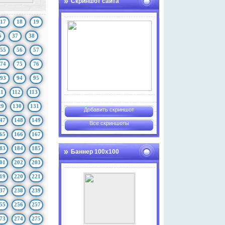
Скриншот сайта
17
18
19
6
37
38
55
56
57
74
75
76
93
94
95
11
112
113
29
130
131
Добавить скриншот
47
148
149
Все скриншоты
65
166
167
83
184
185
Баннер 100х100
01
202
203
19
220
221
37
238
239
55
256
257
73
274
275