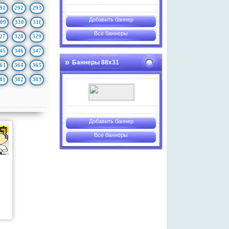
91
292
293
Добавить баннер
09
310
311
Все баннеры
27
328
329
45
346
347
Баннеры 88х31
63
364
365
81
382
383
Добавить баннер
Все баннеры