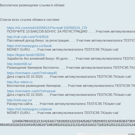
Бесплатное размещение ссылки в облаке
Список всех ссылок облака в системе
https://vk.com/club192568124?w=wall-192568124_170
ПОЛУЧИТЕ 10 БАКСОВ БОНУС ЗА РЕГИСТРАЦИЮ . . . . Участник автомультикатало
http://rub-coin.com/?i=54516
Пассивный доход бонус за регистрацию. . . . Участник автомультикаталога TESTIC9
https://ref.moneyguru.co/Savik
MONEY GURU. . . . Участник автомультикаталога TESTIC95.TK/auto-cat/
https://legion.fund/r/28204
Заработок без вложений Бонус 40 долл.. . . . Участник автомультикаталога TESTIC9
http://edem58.ru/
Размещение баннеров бесплатно. . . . Участник автомультикаталога TESTIC95.TK/a
https://vermatrix.cash/?ref=oleg45
Дата старта 02 10 2020. . . . Участник автомультикаталога TESTIC95.TK/auto-cat/
http://lux-edem.ru
Бесплатное размещение баннеров. . . . Участник автомультикаталога TESTIC95.TK/
https://vermatrix.cash/?ref=povar
Дата старта 02 10 2020. . . . Участник автомультикаталога TESTIC95.TK/auto-cat/
http://vizit.uxp.ru/
Раскрутка сайта. . . . Участник автомультикаталога TESTIC95.TK/auto-cat/
https://ref.moneyguru.co/povar
MONEY GURU. . . . Участник автомультикаталога TESTIC95.TK/auto-cat/
1
2
3
4
5
6
7
8
9
10
11
12
13
14
15
16
17
18
19
20
21
22
23
24
25
26
27
28
29
30
31
32
33
34
35
36
37
38
3
99
100
101
102
103
104
105
106
107
108
109
110
111
112
113
114
115
116
117
118
119
120
121
122
123
124