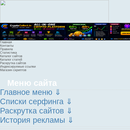
Главная
Контакты
Правила
Статистика
Каталог сайтов
Каталог статей
Раскрутка сайтов
Индексируемые ссылки
Магазин скриптов
Меню сайта
Главное меню ⇓
Списки серфинга ⇓
Раскрутка сайтов ⇓
История рекламы ⇓