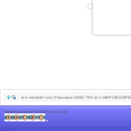
заработок в интернет
Розыгрыш 50000 TRX
МИРОВОЗЗРЕНИЕ
|
|
(591)
(917)
Время выполнения: 0,063607 секунд | БД: