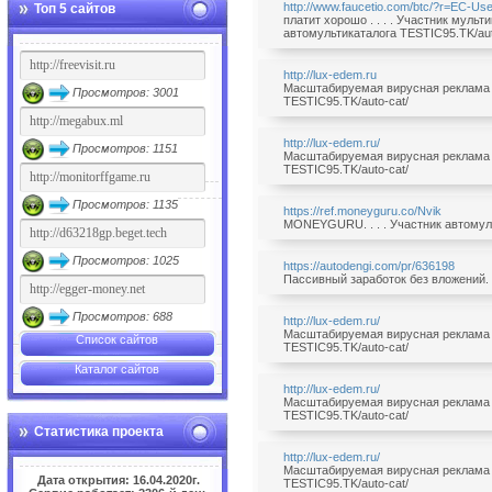
http://www.faucetio.com/btc/?r=EC-Us
Топ 5 сайтов
платит хорошо . . . . Участник мульти
автомультикаталога TESTIC95.TK/aut
http://lux-edem.ru
Масштабируемая вирусная реклама ба
Просмотров: 3001
TESTIC95.TK/auto-cat/
http://lux-edem.ru/
Просмотров: 1151
Масштабируемая вирусная реклама ба
TESTIC95.TK/auto-cat/
Просмотров: 1135
https://ref.moneyguru.co/Nvik
MONEYGURU. . . . Участник автомуль
Просмотров: 1025
https://autodengi.com/pr/636198
Пассивный заработок без вложений. .
Просмотров: 688
http://lux-edem.ru/
Масштабируемая вирусная реклама ба
Список сайтов
TESTIC95.TK/auto-cat/
Каталог сайтов
http://lux-edem.ru/
Масштабируемая вирусная реклама ба
TESTIC95.TK/auto-cat/
Статистика проекта
http://lux-edem.ru/
Масштабируемая вирусная реклама ба
Дата открытия: 16.04.2020г.
TESTIC95.TK/auto-cat/