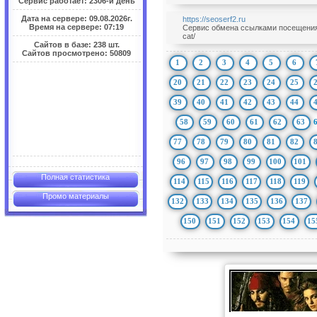
Сервис работает: 2306-й день
Дата на сервере: 09.08.2026г.
https://seoserf2.ru
Время на сервере: 07:19
Сервис обмена ссылками посещениями
cat/
Сайтов в базе: 238 шт.
Сайтов просмотрено: 50809
1
2
3
4
5
6
20
21
22
23
24
25
39
40
41
42
43
44
58
59
60
61
62
63
77
78
79
80
81
82
96
97
98
99
100
101
Полная статистика
114
115
116
117
118
119
Промо материалы
132
133
134
135
136
137
150
151
152
153
154
15