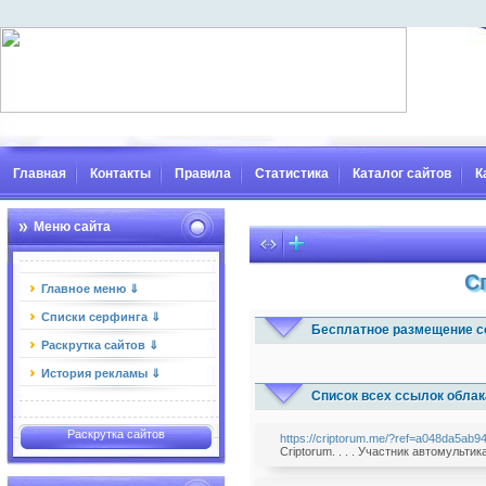
Главная
Контакты
Правила
Статистика
Каталог сайтов
К
Меню сайта
С
Главное меню ⇓
Списки серфинга ⇓
Бесплатное размещение с
Раскрутка сайтов ⇓
История рекламы ⇓
Список всех ссылок облак
Раскрутка сайтов
https://criptorum.me/?ref=a048da5ab9
Criptorum. . . . Участник автомульти