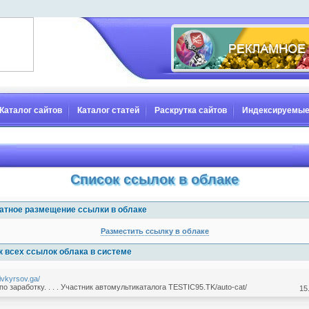
Каталог сайтов
Каталог статей
Раскрутка сайтов
Индексируемые
Список ссылок в облаке
атное размещение ссылки в облаке
Разместить ссылку в облаке
к всех ссылок облака в системе
ivkyrsov.ga/
по заработку. . . . Участник автомультикаталога TESTIC95.TK/auto-cat/
15