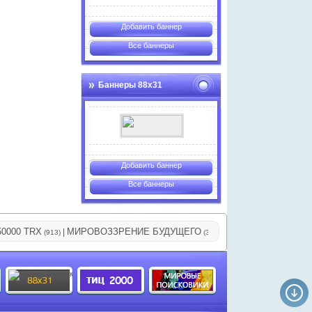
Добавить баннер
Все баннеры
Баннеры 88х31
Добавить баннер
Все баннеры
0 TRX
МИРОВОЗЗРЕНИЕ БУДУЩЕГО
Все системы обмена ви
|
|
(913)
(338)