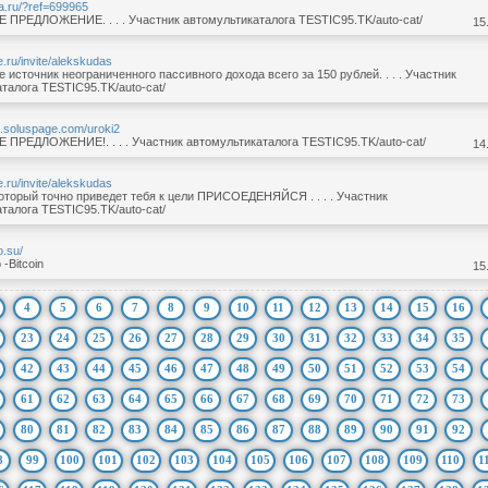
sta.ru/?ref=699965
ПРЕДЛОЖЕНИЕ. . . . Участник автомультикаталога TESTIC95.TK/auto-cat/
15
ve.ru/invite/alekskudas
е источник неограниченного пассивного дохода всего за 150 рублей. . . . Участник
талога TESTIC95.TK/auto-cat/
az.soluspage.com/uroki2
ПРЕДЛОЖЕНИЕ!. . . . Участник автомультикаталога TESTIC95.TK/auto-cat/
14
ve.ru/invite/alekskudas
оторый точно приведет тебя к цели ПРИСОЕДЕНЯЙСЯ . . . . Участник
талога TESTIC95.TK/auto-cat/
o.su/
 -Bitcoin
15
4
5
6
7
8
9
10
11
12
13
14
15
16
23
24
25
26
27
28
29
30
31
32
33
34
35
42
43
44
45
46
47
48
49
50
51
52
53
54
61
62
63
64
65
66
67
68
69
70
71
72
73
80
81
82
83
84
85
86
87
88
89
90
91
92
8
99
100
101
102
103
104
105
106
107
108
109
110
1