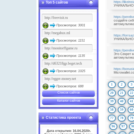
https://likein
Топ 5 сайтов
УНИКАЛЬНОЕ 
https://pereli
создайте себ
автомультика
Просмотров: 3001
https://forrs
УНИКАЛЬНОЕ 
Просмотров: 1151
https://pereli
Это Секрет к
Просмотров: 1135
автомультика
https://bonusi
Просмотров: 1025
Microwallet.co
1
2
3
Просмотров: 688
Список сайтов
20
21
22
Каталог сайтов
39
40
41
58
59
60
Статистика проекта
77
78
79
96
97
9
Дата открытия: 16.04.2020г.