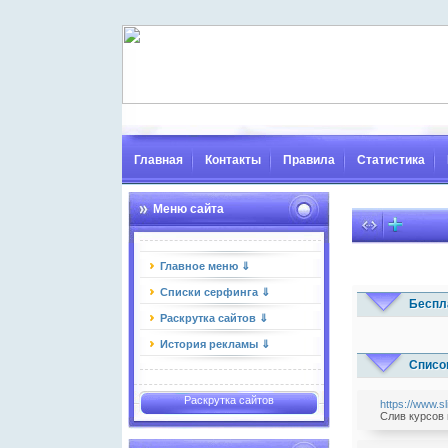
Главная
Контакты
Правила
Статистика
Меню сайта
Главное меню ⇓
Списки серфинга ⇓
Беспл
Раскрутка сайтов ⇓
История рекламы ⇓
Списо
Раскрутка сайтов
https://www.sl
Слив курсов 