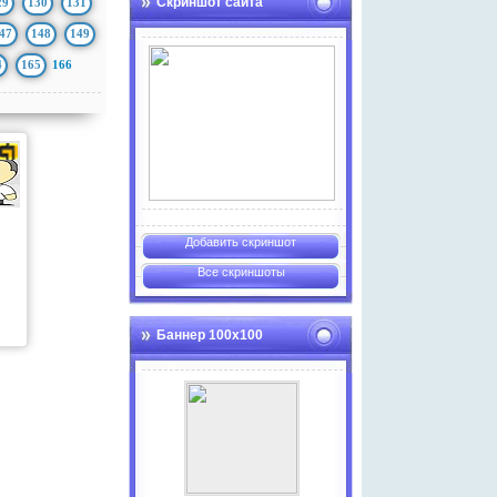
Скриншот сайта
29
130
131
47
148
149
4
165
166
Добавить скриншот
Все скриншоты
Баннер 100х100