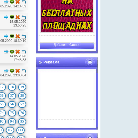
.05.2020 14:14:59
15.05.2020
13:56:25
.05.2020 18:30:10
Добавить баннер
14.05.2020
17:48:33
Реклама
.04.2020 23:08:04
17
18
19
36
37
38
55
56
57
74
75
76
Advertise here
93
94
95
11
112
113