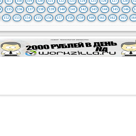
6
117
118
119
120
121
122
123
124
125
126
127
128
1
4
135
136
137
138
139
140
141
142
143
144
145
146
1
152
153
154
155
156
157
158
159
160
161
162
163
16