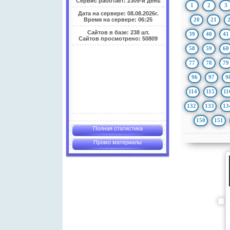
Сервис работает: 2305-й день
1
2
3
Дата на сервере: 08.08.2026г.
20
21
Время на сервере: 06:25
Сайтов в базе: 238 шт.
39
40
41
Сайтов просмотрено: 50809
58
59
60
77
78
79
96
97
9
114
115
11
132
133
13
150
151
Полная статистика
Промо материалы