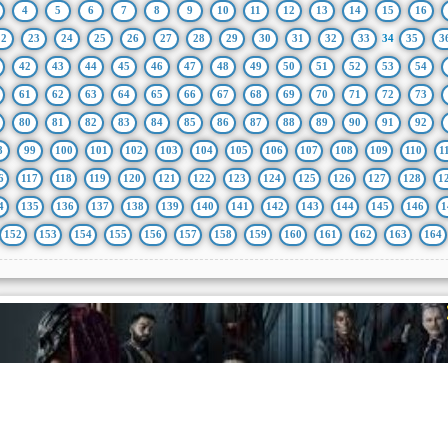
4
5
6
7
8
9
10
11
12
13
14
15
16
22
23
24
25
26
27
28
29
30
31
32
33
34
35
3
42
43
44
45
46
47
48
49
50
51
52
53
54
61
62
63
64
65
66
67
68
69
70
71
72
73
80
81
82
83
84
85
86
87
88
89
90
91
92
8
99
100
101
102
103
104
105
106
107
108
109
110
1
6
117
118
119
120
121
122
123
124
125
126
127
128
1
4
135
136
137
138
139
140
141
142
143
144
145
146
1
152
153
154
155
156
157
158
159
160
161
162
163
164