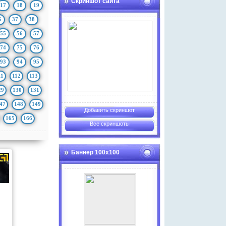
Скриншот сайта
17
18
19
6
37
38
55
56
57
74
75
76
93
94
95
11
112
113
29
130
131
47
148
149
Добавить скриншот
165
166
Все скриншоты
Баннер 100х100