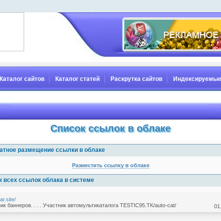
Каталог сайтов
Каталог статей
Раскрутка сайтов
Индексируемые
Список ссылок в облаке
атное размещение ссылки в облаке
Разместить ссылку в облаке
к всех ссылок облака в системе
ar.site/
к баннеров. . . . Участник автомультикаталога TESTIC95.TK/auto-cat/
01