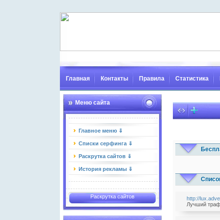
Главная
Контакты
Правила
Статистика
Меню сайта
Главное меню ⇓
Списки серфинга ⇓
Беспл
Раскрутка сайтов ⇓
История рекламы ⇓
Списо
Раскрутка сайтов
http://lux.adve
Лучший трафи