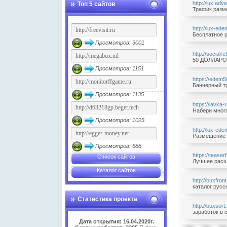
http://lux.adve
Топ 5 сайтов
Трафик разме
http://lux-ede
Бесплатное р
Просмотров: 3001
http://socialre
50 ДОЛЛАРОВ
Просмотров: 1151
https://edem5
Баннерный тр
Просмотров: 1135
https://lavka-r
Набери много
Просмотров: 1025
http://lux-ede
Размещение б
Просмотров: 688
https://teaser
Список сайтов
Лучшее расши
Каталог сайтов
http://buxfron
каталог русс
Статистика проекта
http://buxsort
заработок в с
Дата открытия: 16.04.2020г.