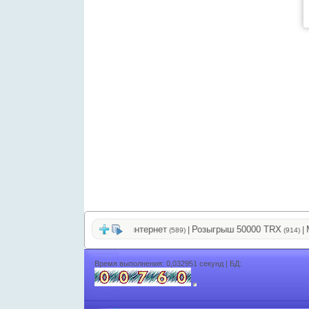
очень простой заработок в интернет
Розыгрыш 50000 TRX
МИР
|
|
(589)
(914)
Время выполнения: 0,032951 секунд | БД: