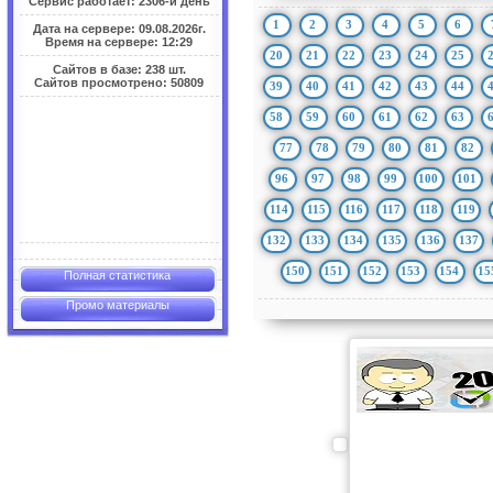
Сервис работает: 2306-й день
1
2
3
4
5
6
Дата на сервере: 09.08.2026г.
Время на сервере: 12:29
20
21
22
23
24
25
Сайтов в базе: 238 шт.
Сайтов просмотрено: 50809
39
40
41
42
43
44
58
59
60
61
62
63
77
78
79
80
81
82
96
97
98
99
100
101
114
115
116
117
118
119
132
133
134
135
136
137
150
151
152
153
154
15
Полная статистика
Промо материалы