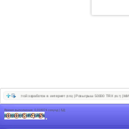
ень простой заработок в интернет
Розыгрыш 50000 TRX
МИРО
|
|
(591)
(917)
Время выполнения: 0,018074 секунд | БД: