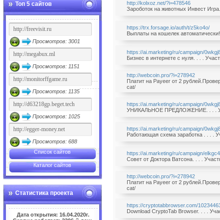
http://kolxoz.net/?i=478546
Топ 5 сайтов
Зароботок на животных Инвест Игра. 
https://trx.forsage.io/auth/t/z5ko4o/
Выплаты на кошелек автоматически!!!
Просмотров: 3001
https://ai.marketing/ru/campaign/0wkgj
Бизнес в интернете с нуля. . . . Уча
Просмотров: 1151
http://webcoin.pro/?i=278942
Платит на Payeer от 2 рублей.Провер
cat/
Просмотров: 1135
https://ai.marketing/ru/campaign/0wkgj
УНИКАЛЬНОЕ ПРЕДЛОЖЕНИЕ. . . . Уч
Просмотров: 1025
https://ai.marketing/ru/campaign/0wkgj
Pаботающая схема заработка . . . . 
Просмотров: 688
Список сайтов
https://ai.marketing/ru/campaign/elkgc
Совет от Доктора Ватсона. . . . Уча
Каталог сайтов
http://webcoin.pro/?i=278942
Платит на Payeer от 2 рублей.Провер
cat/
Статистика проекта
https://cryptotabbrowser.com/1023446
Download CryptoTab Browser. . . . У
Дата открытия: 16.04.2020г.