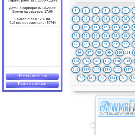
Сервис работает: 2305-й день
Дата на сервере: 07.08.2026г.
1
2
3
4
5
6
Время на сервере: 17:00
20
21
22
23
24
25
Сайтов в базе: 238 шт.
Сайтов просмотрено: 50744
39
40
41
42
43
44
58
59
60
61
62
63
77
78
79
80
81
82
96
97
98
99
100
101
114
115
116
117
118
119
132
133
134
135
136
137
Полная статистика
150
151
152
153
154
15
Промо материалы