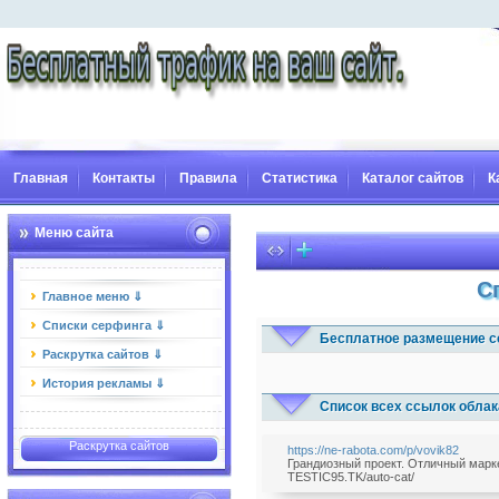
Главная
Контакты
Правила
Статистика
Каталог сайтов
К
Меню сайта
С
Главное меню ⇓
Списки серфинга ⇓
Бесплатное размещение с
Раскрутка сайтов ⇓
История рекламы ⇓
Список всех ссылок облак
Раскрутка сайтов
https://ne-rabota.com/p/vovik82
Грандиозный проект. Отличный маркет
TESTIC95.TK/auto-cat/