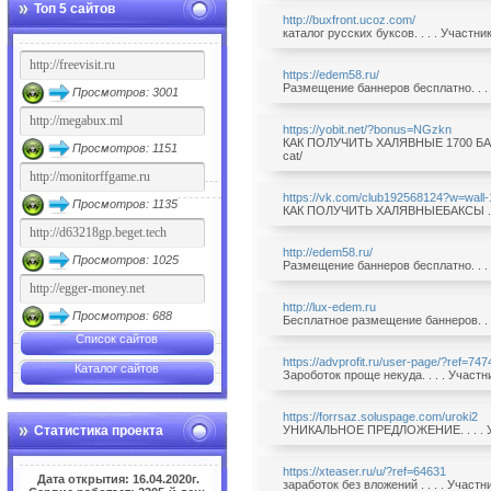
Топ 5 сайтов
http://buxfront.ucoz.com/
каталог русских буксов. . . . Участн
https://edem58.ru/
Размещение баннеров бесплатно. . . 
Просмотров: 3001
https://yobit.net/?bonus=NGzkn
КАК ПОЛУЧИТЬ ХАЛЯВНЫЕ 1700 БАКСОВ
Просмотров: 1151
cat/
https://vk.com/club192568124?w=wal
Просмотров: 1135
КАК ПОЛУЧИТЬ ХАЛЯВНЫЕБАКСЫ . . . 
http://edem58.ru/
Просмотров: 1025
Размещение баннеров бесплатно. . . 
http://lux-edem.ru
Просмотров: 688
Бесплатное размещение баннеров. . .
Список сайтов
https://advprofit.ru/user-page/?ref=747
Каталог сайтов
Зароботок проще некуда. . . . Участ
https://forrsaz.soluspage.com/uroki2
Статистика проекта
УНИКАЛЬНОЕ ПРЕДЛОЖЕНИЕ. . . . Уч
https://xteaser.ru/u/?ref=64631
Дата открытия: 16.04.2020г.
заработок без вложений . . . . Участ