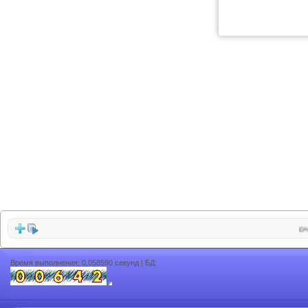
очень
Время выполнения: 0,058590 секунд | БД: