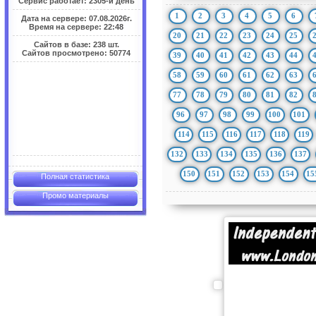
Сервис работает: 2305-й день
1
2
3
4
5
6
Дата на сервере: 07.08.2026г.
Время на сервере: 22:48
20
21
22
23
24
25
Сайтов в базе: 238 шт.
Сайтов просмотрено: 50774
39
40
41
42
43
44
58
59
60
61
62
63
77
78
79
80
81
82
96
97
98
99
100
101
114
115
116
117
118
119
132
133
134
135
136
137
150
151
152
153
154
15
Полная статистика
Промо материалы