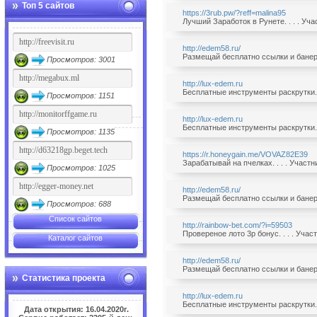
Топ 5 сайтов
https://3rub.pw/?reff=malina95
Лучший Заработок в Рунете. . . . Уч
http://edem58.ru/
Размещай бесплатно ссылки и банеры.
Просмотров: 3001
http://lux-edem.ru
Бесплатные инструменты раскрутки. .
Просмотров: 1151
http://lux-edem.ru
Бесплатные инструменты раскрутки. .
Просмотров: 1135
https://r.honeygain.me/VOVAZ82E39
Зарабатывай на пчелках. . . . Участ
Просмотров: 1025
http://edem58.ru/
Размещай бесплатно ссылки и банеры.
Просмотров: 688
Список сайтов
http://rainbow-bet.com/?i=59503
Провереное лото 3р бонус. . . . Уча
Каталог сайтов
http://edem58.ru/
Размещай бесплатно ссылки и банеры.
Статистика проекта
http://lux-edem.ru
Бесплатные инструменты раскрутки. .
Дата открытия: 16.04.2020г.