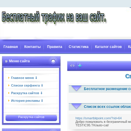
Главная
Контакты
Правила
Статистика
Каталог сайтов
К
Меню сайта
С
Главное меню ⇓
Списки серфинга ⇓
Бесплатное размещение с
Раскрутка сайтов ⇓
История рекламы ⇓
Список всех ссылок облак
Раскрутка сайтов
https://smartbitpoint.com/?rid=64
Добро пожаловать в безграничный мир
TESTIC95.TK/auto-cat/