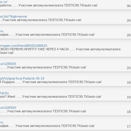
ux.ru/
работок. . . . Участник автомультикаталога TESTIC95.TK/auto-cat/
06
ast.biz/?login=povar
 . . Участник автомультикаталога TESTIC95.TK/auto-cat/
29
.ru
афик. . . . Участник автомультикаталога TESTIC95.TK/auto-cat/
28
tormgain.com/friend/BNS52388523
ОЮ ПЕРВУЮ КРИПТУ УЖЕ ЧЕРЕЗ 4 ЧАСА!. . . . Участник автомультикаталога
auto-cat/
e.ru/r1185593
. . . Участник автомультикаталога TESTIC95.TK/auto-cat/
24
ra.ph/Vyigraj-Svoj-Podarok-05-19
 Подарок . . . . Участник автомультикаталога TESTIC95.TK/auto-cat/
19
u/UjcSu
ло? Жми!. . . . Участник автомультикаталога TESTIC95.TK/auto-cat/
19
e.ru/r1185593
. . . Участник автомультикаталога TESTIC95.TK/auto-cat/
18
.ru
афик. . . . Участник автомультикаталога TESTIC95.TK/auto-cat/
17