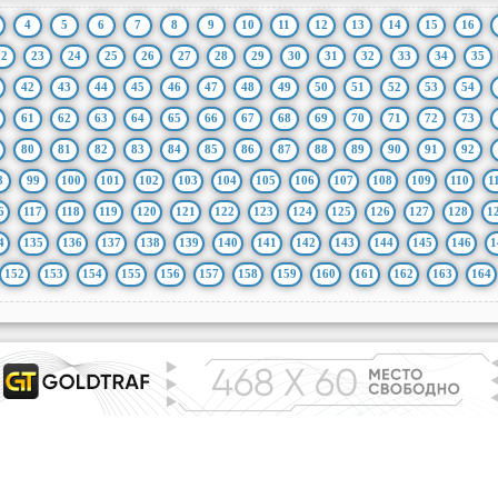
4
5
6
7
8
9
10
11
12
13
14
15
16
22
23
24
25
26
27
28
29
30
31
32
33
34
35
42
43
44
45
46
47
48
49
50
51
52
53
54
61
62
63
64
65
66
67
68
69
70
71
72
73
80
81
82
83
84
85
86
87
88
89
90
91
92
8
99
100
101
102
103
104
105
106
107
108
109
110
1
6
117
118
119
120
121
122
123
124
125
126
127
128
1
4
135
136
137
138
139
140
141
142
143
144
145
146
1
152
153
154
155
156
157
158
159
160
161
162
163
164