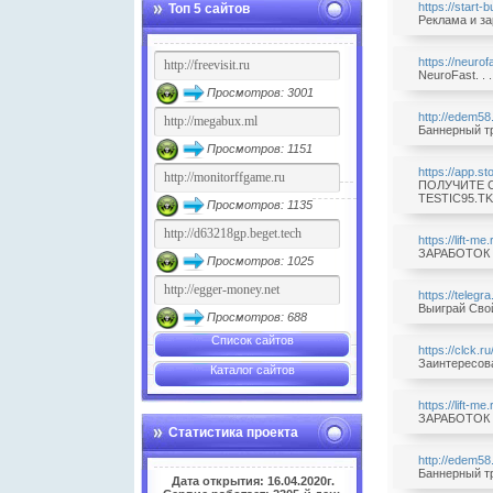
https://start-b
Топ 5 сайтов
Реклама и за
https://neurof
NeuroFast. .
Просмотров: 3001
http://edem58
Баннерный тр
Просмотров: 1151
https://app.s
ПОЛУЧИТЕ СВ
TESTIC95.TK/
Просмотров: 1135
https://lift-m
ЗАРАБОТОК . 
Просмотров: 1025
https://teleg
Выиграй Свой
Просмотров: 688
Список сайтов
https://clck.r
Заинтересова
Каталог сайтов
https://lift-m
ЗАРАБОТОК . 
Статистика проекта
http://edem58
Баннерный тр
Дата открытия: 16.04.2020г.