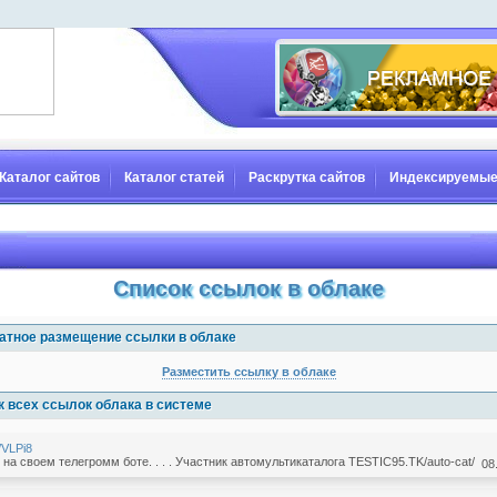
Каталог сайтов
Каталог статей
Раскрутка сайтов
Индексируемые
Список ссылок в облаке
атное размещение ссылки в облаке
Разместить ссылку в облаке
к всех ссылок облака в системе
u/VLPi8
на своем телегромм боте. . . . Участник автомультикаталога TESTIC95.TK/auto-cat/
08