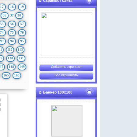
Скриншот сайта
17
18
19
36
37
38
55
56
57
74
75
76
93
94
95
11
112
113
29
130
131
47
148
149
Добавить скриншот
Все скриншоты
165
166
Баннер 100х100