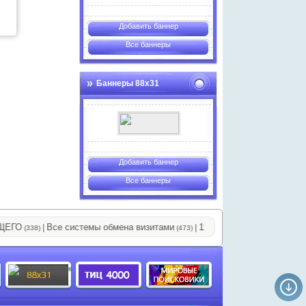
Добавить баннер
Все баннеры
Баннеры 88х31
Добавить баннер
Все баннеры
О
Все системы обмена визитами
11111111111111
|
|
|
(338)
(473)
(797)