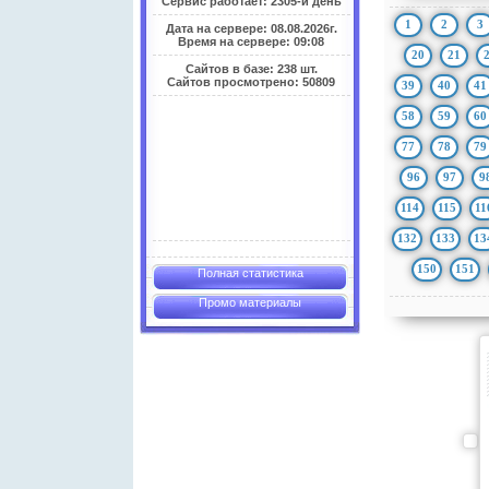
Сервис работает: 2305-й день
1
2
3
Дата на сервере: 08.08.2026г.
Время на сервере: 09:08
20
21
Сайтов в базе: 238 шт.
Сайтов просмотрено: 50809
39
40
41
58
59
60
77
78
79
96
97
9
114
115
11
132
133
13
150
151
Полная статистика
Промо материалы