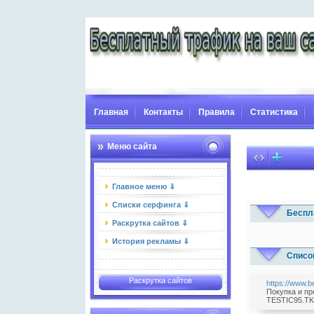
Главная
Контакты
Правила
Статистика
Меню сайта
Главное меню ⇓
Списки серфинга ⇓
Беспл
Раскрутка сайтов ⇓
История рекламы ⇓
Списо
Раскрутка сайтов
https://www.
Покупка и пр
TESTIC95.TK/