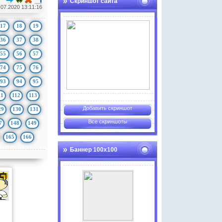
Скриншот сайта
.07.2020 13:11:16
17
18
19
36
37
38
55
56
57
74
75
76
93
94
95
11
112
113
Добавить скриншот
29
130
131
Все скриншоты
7
148
149
165
166
Баннер 100х100