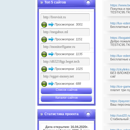
Топ 5 сайтов
https://www.
Покупка и пр
TESTIC95.TK/
http://lux-ede
Просмотров: 3001
Бесплатные и
https://bogate
Просмотров: 1151
Добро пожало
TESTIC95.TK/
Просмотров: 1135
http://lux-ede
Бесплатные и
Просмотров: 1025
http://zkylin
БЕЗ ВЛОЖЕНИЙ
cat/
Просмотров: 688
http://ice-gam
Список сайтов
платит три г
Каталог сайтов
https://paye
Ваш персонал
Статистика проекта
http://usd20.n
Стабильный з
Дата открытия: 16.04.2020г.