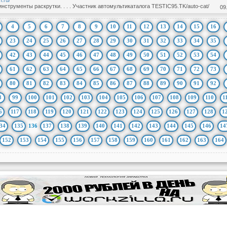
m.ru/
нструменты раскрутки. . . . Участник автомультикаталога TESTIC95.TK/auto-cat/
09
4
5
6
7
8
9
10
11
12
13
14
15
16
23
24
25
26
27
28
29
30
31
32
33
34
35
42
43
44
45
46
47
48
49
50
51
52
53
54
61
62
63
64
65
66
67
68
69
70
71
72
73
80
81
82
83
84
85
86
87
88
89
90
91
92
8
99
100
101
102
103
104
105
106
107
108
109
110
1
6
117
118
119
120
121
122
123
124
125
126
127
128
1
34
135
136
137
138
139
140
141
142
143
144
145
146
14
152
153
154
155
156
157
158
159
160
161
162
163
164