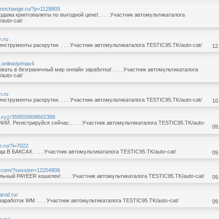
bestchange.ru/?p=1128805
одажа криптовалюты по выгодной цене!. . . . Участник автомультикаталога
auto-cat/
m.ru
нструменты раскрутки. . . . Участник автомультикаталога TESTIC95.TK/auto-cat/
12
i.online/p/max4
вать в безграничный мир онлайн заработка!. . . . Участник автомультикаталога
auto-cat/
m.ru
нструменты раскрутки. . . . Участник автомультикаталога TESTIC95.TK/auto-cat/
10
ks.xyz/359559908602386
. Регистрируйся сейчас.. . . . Участник автомультикаталога TESTIC95.TK/auto-
09
e.ru/?i=7022
ода В БАКСАХ. . . . Участник автомультикаталога TESTIC95.TK/auto-cat/
09
er.com/?session=12204806
ьный PAYEER кошелек!. . . . Участник автомультикаталога TESTIC95.TK/auto-cat/
09
arod.ru/
аработок WM. . . . Участник автомультикаталога TESTIC95.TK/auto-cat/
09