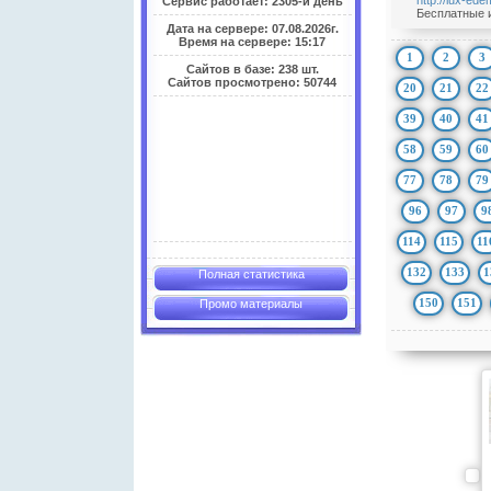
http://lux-ede
Сервис работает: 2305-й день
Бесплатные и
Дата на сервере: 07.08.2026г.
Время на сервере: 15:17
1
2
3
Сайтов в базе: 238 шт.
Сайтов просмотрено: 50744
20
21
22
39
40
41
58
59
60
77
78
79
96
97
9
114
115
11
132
133
1
Полная статистика
150
151
Промо материалы