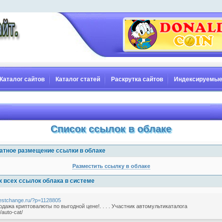
Каталог сайтов
Каталог статей
Раскрутка сайтов
Индексируемые
Список ссылок в облаке
атное размещение ссылки в облаке
Разместить ссылку в облаке
к всех ссылок облака в системе
bestchange.ru/?p=1128805
одажа криптовалюты по выгодной цене!. . . . Участник автомультикаталога
auto-cat/