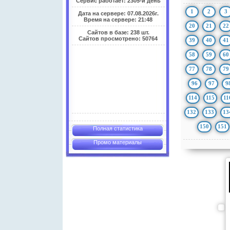
Сервис работает: 2305-й день
1
2
3
Дата на сервере: 07.08.2026г.
Время на сервере: 21:48
20
21
22
Сайтов в базе: 238 шт.
Сайтов просмотрено: 50764
39
40
41
58
59
60
77
78
79
96
97
9
114
115
11
132
133
13
150
151
Полная статистика
Промо материалы