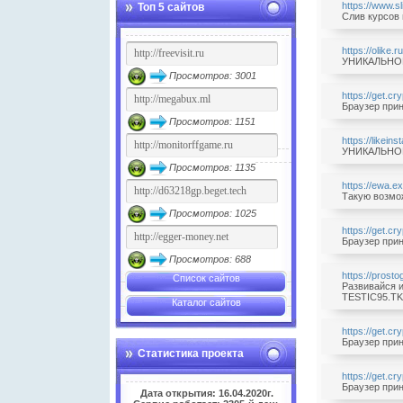
https://www.sl
Топ 5 сайтов
Слив курсов 
https://olike
УНИКАЛЬНОЕ 
Просмотров: 3001
https://get.c
Браузер прин
Просмотров: 1151
https://likein
УНИКАЛЬНОЕ 
Просмотров: 1135
https://ewa.e
Такую возмож
Просмотров: 1025
https://get.c
Браузер прин
Просмотров: 688
https://prost
Список сайтов
Развивайся и
TESTIC95.TK/
Каталог сайтов
https://get.c
Браузер прин
Статистика проекта
https://get.c
Браузер прин
Дата открытия: 16.04.2020г.