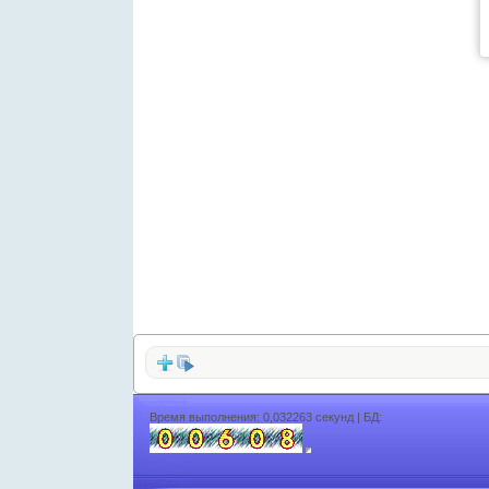
Время выполнения: 0,032263 секунд | БД: