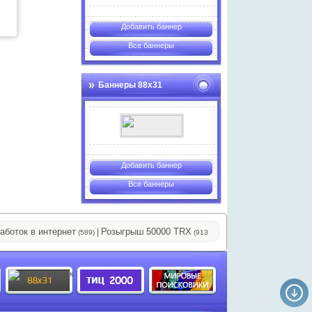
Добавить баннер
Все баннеры
Баннеры 88х31
Добавить баннер
Все баннеры
ок в интернет
Розыгрыш 50000 TRX
МИРОВОЗЗРЕНИЕ БУДУ
|
|
(589)
(913)