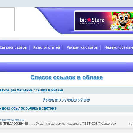
Каталог сайтов
Каталог статей
Раскрутка сайтов
Индексируемые
Список ссылок в облаке
атное размещение ссылки в облаке
Разместить ссылку в облаке
к всех ссылок облака в системе
sta.ru/?ref=699965
ПРЕДЛОЖЕНИЕ!. . . . Участник автомультикаталога TESTIC95.TK/auto-cat/
17