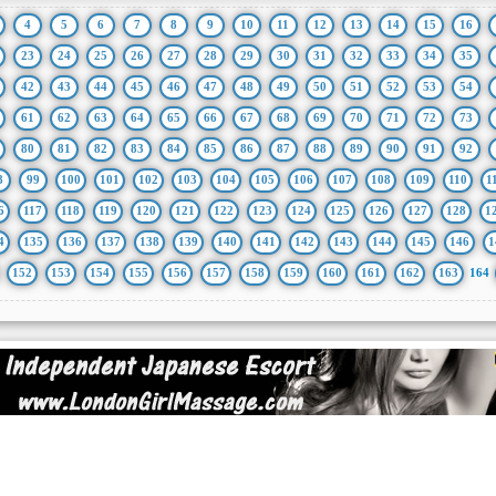
4
5
6
7
8
9
10
11
12
13
14
15
16
23
24
25
26
27
28
29
30
31
32
33
34
35
42
43
44
45
46
47
48
49
50
51
52
53
54
61
62
63
64
65
66
67
68
69
70
71
72
73
80
81
82
83
84
85
86
87
88
89
90
91
92
8
99
100
101
102
103
104
105
106
107
108
109
110
1
6
117
118
119
120
121
122
123
124
125
126
127
128
1
4
135
136
137
138
139
140
141
142
143
144
145
146
1
152
153
154
155
156
157
158
159
160
161
162
163
164