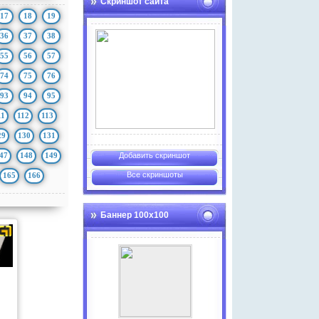
Скриншот сайта
17
18
19
36
37
38
55
56
57
74
75
76
93
94
95
11
112
113
29
130
131
47
148
149
Добавить скриншот
Все скриншоты
165
166
Баннер 100х100