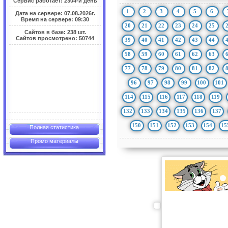
Сервис работает: 2304-й день
1
2
3
4
5
6
Дата на сервере: 07.08.2026г.
Время на сервере: 09:30
20
21
22
23
24
25
Сайтов в базе: 238 шт.
Сайтов просмотрено: 50744
39
40
41
42
43
44
58
59
60
61
62
63
77
78
79
80
81
82
96
97
98
99
100
101
114
115
116
117
118
119
132
133
134
135
136
137
150
151
152
153
154
15
Полная статистика
Промо материалы