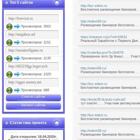
Топ 5 сайтов
http://lux-edem.ru
Бесплатное размещение баннеров. . .
http://edem58.ru/
Размещение баннеров бесплатно. . . 
Просмотров: 3001
https://xteaser.ru/u/?ref=64631
Реальный Заработок с Первого Дня.. 
Просмотров: 1151
http://coloriba.pro/?i=184678
Провереное лото 3р бонус. . . . Уча
Просмотров: 1135
http://edem58.ru/
Размещение баннеров бесплатно. . . 
Просмотров: 1025
http://lux-edem.ru
Бесплатное размещение баннеров. . .
Просмотров: 688
Список сайтов
http://testic95.tk/auto-cat/cat2
тут платят. . . . Участник автомульт
Каталог сайтов
http://lux-edem.ru
Бесплатное размещение баннеров. . .
Статистика проекта
http://edem58.ru/
Размещение баннеров бесплатно. . . 
Дата открытия: 16.04.2020г.