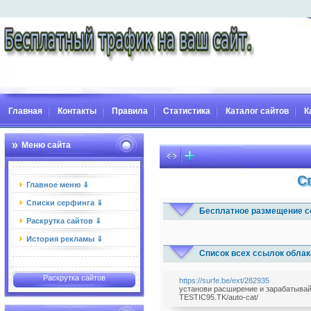
Главная
Контакты
Правила
Статистика
Каталог сайтов
К
Меню сайта
С
Главное меню ⇓
Списки серфинга ⇓
Бесплатное размещение с
Раскрутка сайтов ⇓
История рекламы ⇓
Список всех ссылок облак
Раскрутка сайтов
https://surfe.be/ext/282935
установи расширение и зарабатывай 
TESTIC95.TK/auto-cat/