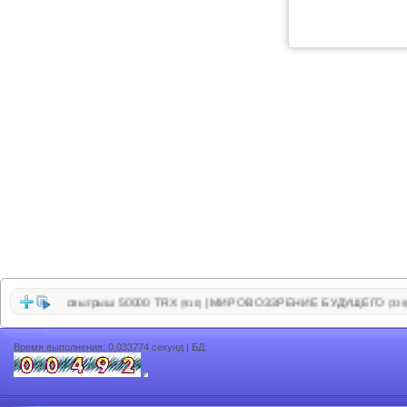
ет
Розыгрыш 50000 TRX
МИРОВОЗЗРЕНИЕ БУДУЩЕГО
В
|
|
|
(589)
(910)
(338)
Время выполнения: 0,033774 секунд | БД: