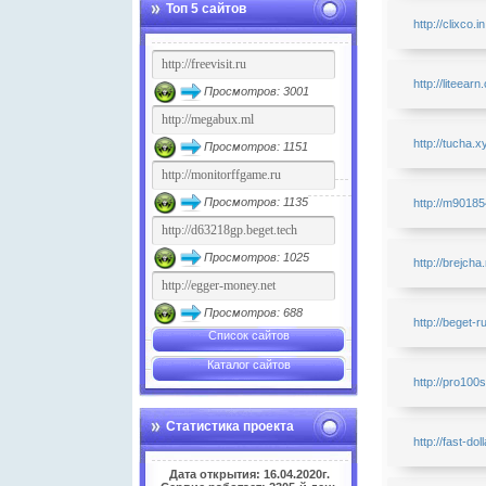
Топ 5 сайтов
http://clixco.in
http://liteear
Просмотров: 3001
http://tucha.x
Просмотров: 1151
Просмотров: 1135
http://m90185
Просмотров: 1025
http://brejcha
Просмотров: 688
http://beget-r
Список сайтов
Каталог сайтов
http://pro100
Статистика проекта
http://fast-dol
Дата открытия: 16.04.2020г.