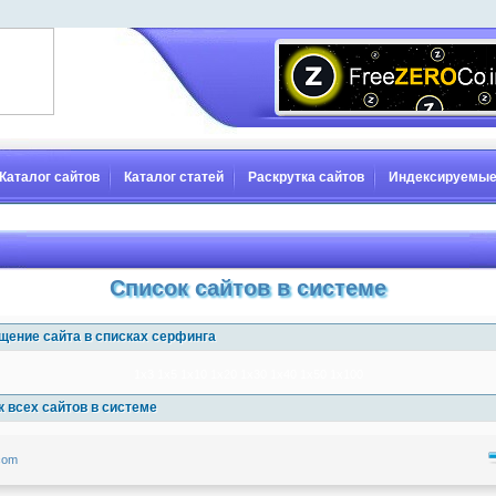
Каталог сайтов
Каталог статей
Раскрутка сайтов
Индексируемые
Список сайтов в системе
щение сайта в списках серфинга
1x3
1x5
1x10
1x20
1x30
1x40
1x50
1x100
 всех сайтов в системе
.com