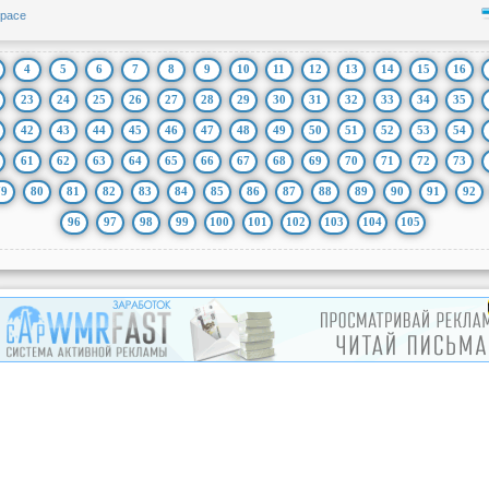
.space
4
5
6
7
8
9
10
11
12
13
14
15
16
23
24
25
26
27
28
29
30
31
32
33
34
35
42
43
44
45
46
47
48
49
50
51
52
53
54
61
62
63
64
65
66
67
68
69
70
71
72
73
79
80
81
82
83
84
85
86
87
88
89
90
91
92
96
97
98
99
100
101
102
103
104
105