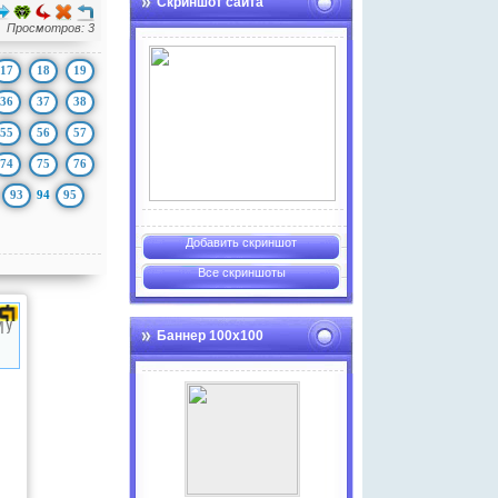
Скриншот сайта
Просмотров: 3
17
18
19
36
37
38
55
56
57
74
75
76
93
94
95
Добавить скриншот
Все скриншоты
Баннер 100х100