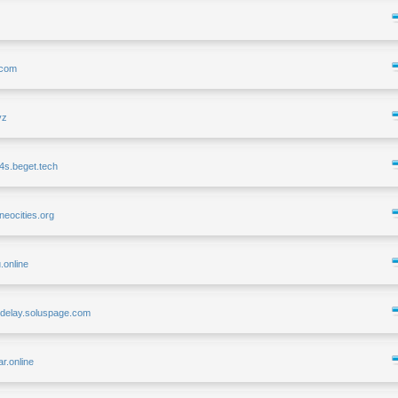
n.com
yz
4s.beget.tech
.neocities.org
u.online
sdelay.soluspage.com
lar.online