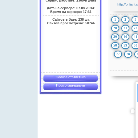
Сервис работает: 2305-й день
http://briliant
Дата на сервере: 07.08.2026г.
Время на сервере: 17:31
1
2
3
Сайтов в базе: 238 шт.
Сайтов просмотрено: 50744
20
21
22
39
40
41
58
59
60
77
78
Полная статистика
Промо материалы