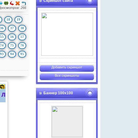
Скриншот сайта
Просмотров: 266
18
19
36
37
38
55
56
57
74
75
76
93
94
95
Добавить скриншот
Все скриншоты
Баннер 100х100