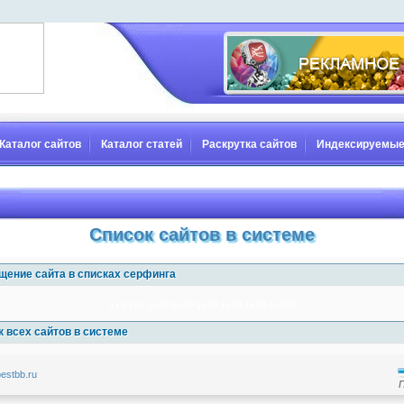
Каталог сайтов
Каталог статей
Раскрутка сайтов
Индексируемые
Список сайтов в системе
щение сайта в списках серфинга
1x3
1x5
1x10
1x20
1x30
1x40
1x50
1x100
 всех сайтов в системе
bestbb.ru