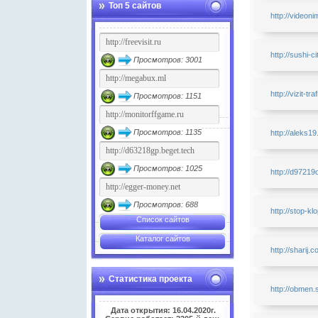
Топ 5 сайтов
http://videoni
http://sushi-c
Просмотров: 3001
http://vizit-tra
Просмотров: 1151
Просмотров: 1135
http://aleks19
Просмотров: 1025
http://d97219
Просмотров: 688
http://stop-k
Список сайтов
Каталог сайтов
http://sharij.
Статистика проекта
http://obmen.
Дата открытия: 16.04.2020г.