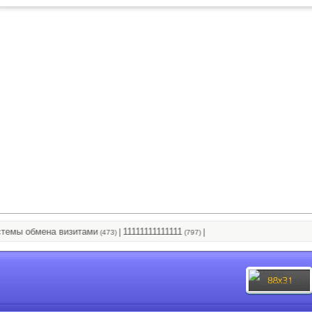
ы обмена визитами
11111111111111
|
|
(473)
(797)