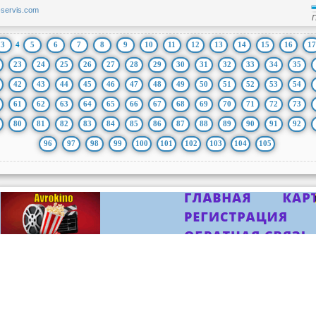
t-servis.com
3
4
5
6
7
8
9
10
11
12
13
14
15
16
17
23
24
25
26
27
28
29
30
31
32
33
34
35
42
43
44
45
46
47
48
49
50
51
52
53
54
61
62
63
64
65
66
67
68
69
70
71
72
73
80
81
82
83
84
85
86
87
88
89
90
91
92
96
97
98
99
100
101
102
103
104
105