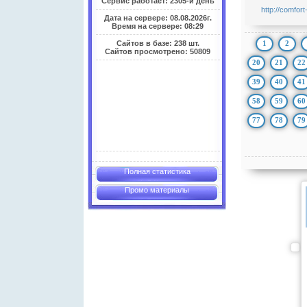
Сервис работает: 2305-й день
http://comfor
Дата на сервере: 08.08.2026г.
Время на сервере: 08:29
1
2
Сайтов в базе: 238 шт.
Сайтов просмотрено: 50809
20
21
22
39
40
41
58
59
60
77
78
79
Полная статистика
Промо материалы