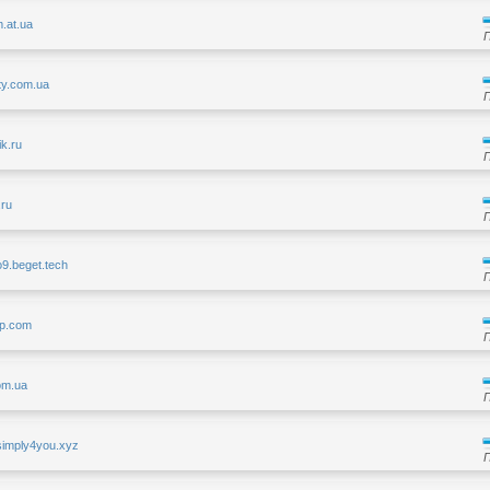
m.at.ua
ity.com.ua
fik.ru
.ru
o9.beget.tech
lop.com
com.ua
simply4you.xyz