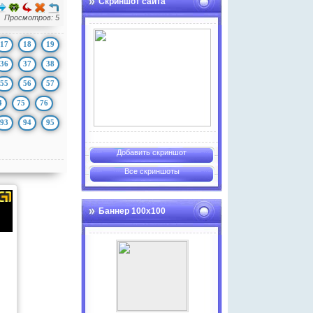
Скриншот сайта
Просмотров: 5
17
18
19
36
37
38
55
56
57
4
75
76
93
94
95
Добавить скриншот
Все скриншоты
Баннер 100х100