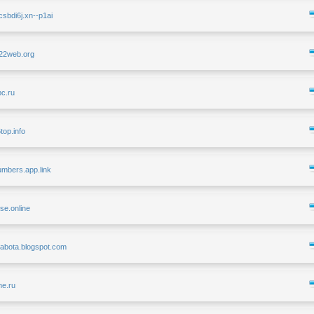
csbdi6j.xn--p1ai
.22web.org
pc.ru
6top.info
numbers.app.link
se.online
orabota.blogspot.com
me.ru