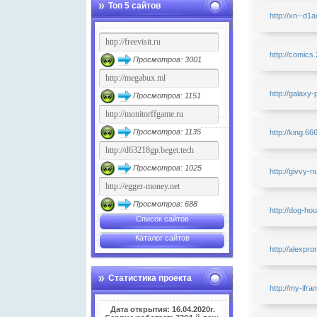
Топ 5 сайтов
http://xn--d1a
http://comics
Просмотров: 3001
http://galaxy-
Просмотров: 1151
Просмотров: 1135
http://king.66
Просмотров: 1025
http://givvy-
Просмотров: 688
http://dog-hou
Список сайтов
Каталог сайтов
http://alexpr
Статистика проекта
http://my-ifra
Дата открытия: 16.04.2020г.