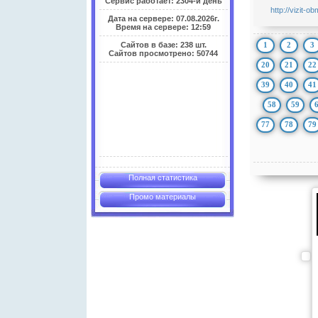
Сервис работает: 2304-й день
http://vizit-o
Дата на сервере: 07.08.2026г.
Время на сервере: 12:59
1
2
3
Сайтов в базе: 238 шт.
Сайтов просмотрено: 50744
20
21
22
39
40
41
58
59
77
78
79
Полная статистика
Промо материалы