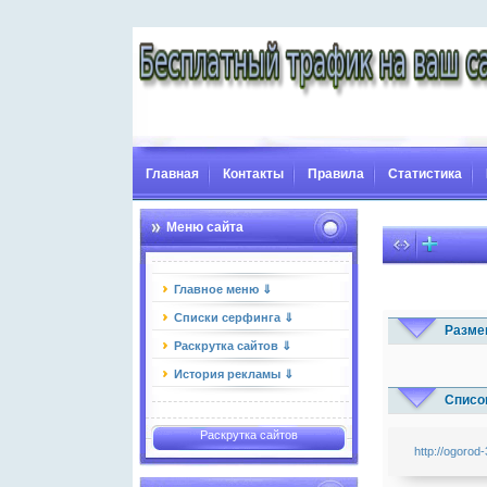
Главная
Контакты
Правила
Статистика
Меню сайта
Главное меню ⇓
Списки серфинга ⇓
Разме
Раскрутка сайтов ⇓
История рекламы ⇓
Список
Раскрутка сайтов
http://ogorod