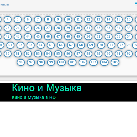
bmen.ru
4
5
6
7
8
9
10
11
12
13
14
15
16
23
24
25
26
27
28
29
30
31
32
33
34
35
42
43
44
45
46
47
48
49
50
51
52
53
54
60
61
62
63
64
65
66
67
68
69
70
71
72
73
7
80
81
82
83
84
85
86
87
88
89
90
91
92
96
97
98
99
100
101
102
103
104
105