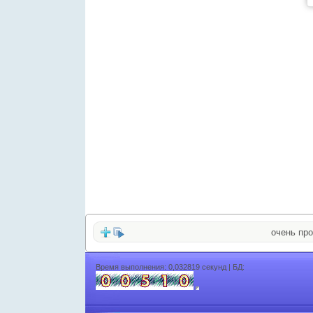
очень простой за
Время выполнения: 0,032819 секунд | БД: