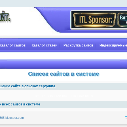
Каталог сайтов
Каталог статей
Раскрутка сайтов
Индексируемые
Список сайтов в системе
щение сайта в списках серфинга
1x3
1x5
1x10
1x20
1x30
1x40
1x50
1x100
 всех сайтов в системе
-365.blogspot.com