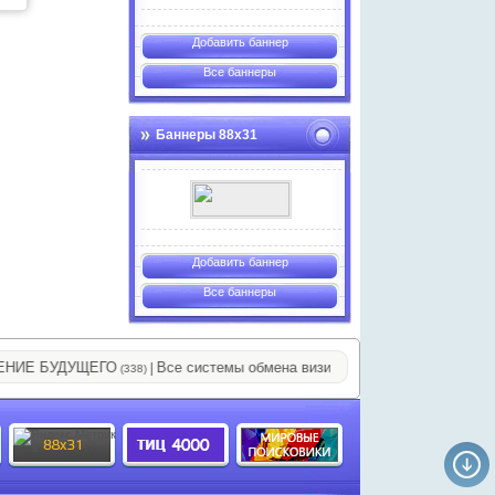
Добавить баннер
Все баннеры
Баннеры 88х31
Добавить баннер
Все баннеры
БУДУЩЕГО
Все системы обмена визитами
11111111111111
|
|
|
(338)
(473)
(797)