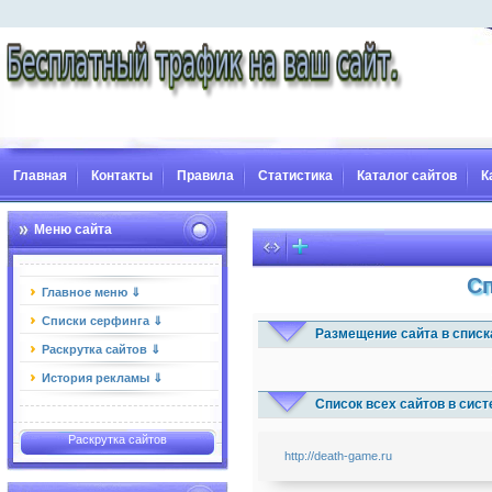
Главная
Контакты
Правила
Статистика
Каталог сайтов
К
Меню сайта
Сп
Главное меню ⇓
Списки серфинга ⇓
Размещение сайта в списк
Раскрутка сайтов ⇓
История рекламы ⇓
Список всех сайтов в сис
Раскрутка сайтов
http://death-game.ru