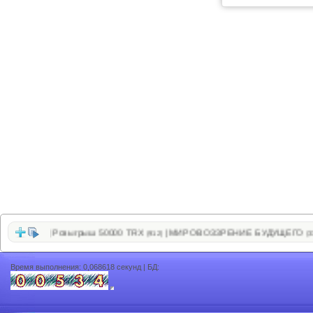
нет
Розыгрыш 50000 TRX
МИРОВОЗЗРЕНИЕ БУДУЩЕГО
|
|
(589)
(912)
(338)
Время выполнения: 0,068618 секунд | БД: