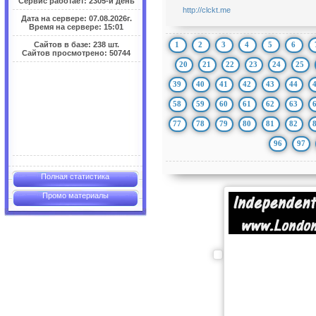
Сервис работает: 2305-й день
http://clckt.me
Дата на сервере: 07.08.2026г.
Время на сервере: 15:01
1
2
3
4
5
6
Сайтов в базе: 238 шт.
Сайтов просмотрено: 50744
20
21
22
23
24
25
39
40
41
42
43
44
58
59
60
61
62
63
77
78
79
80
81
82
96
97
Полная статистика
Промо материалы