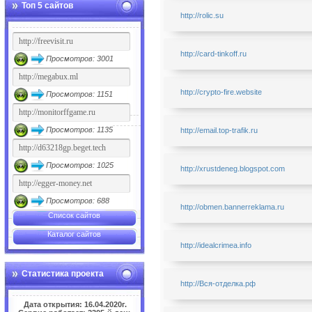
Топ 5 сайтов
http://rolic.su
http://card-tinkoff.ru
Просмотров: 3001
http://crypto-fire.website
Просмотров: 1151
Просмотров: 1135
http://email.top-trafik.ru
Просмотров: 1025
http://xrustdeneg.blogspot.com
Просмотров: 688
http://obmen.bannerreklama.ru
Список сайтов
Каталог сайтов
http://idealcrimea.info
Статистика проекта
http://Вся-отделка.рф
Дата открытия: 16.04.2020г.