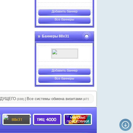
Добавить баннер
Все баннеры
Баннеры 88х31
Добавить баннер
Все баннеры
ЩЕГО
Все системы обмена визитами
11111111111111
|
|
|
(338)
(473)
(796)