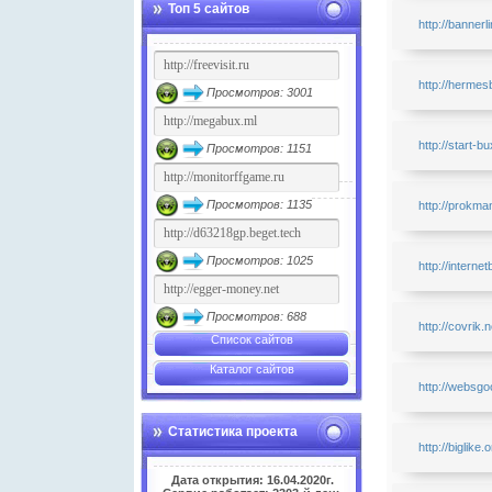
Топ 5 сайтов
http://bannerl
http://hermes
Просмотров: 3001
http://start-bu
Просмотров: 1151
Просмотров: 1135
http://prokma
Просмотров: 1025
http://interne
Просмотров: 688
http://covrik.n
Список сайтов
Каталог сайтов
http://websgo
Статистика проекта
http://biglike.
Дата открытия: 16.04.2020г.