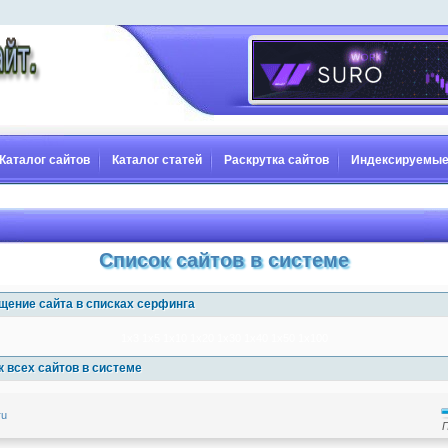
Каталог сайтов
Каталог статей
Раскрутка сайтов
Индексируемые
Список сайтов в системе
щение сайта в списках серфинга
1x3
1x5
1x10
1x20
1x30
1x40
1x50
1x100
 всех сайтов в системе
ru