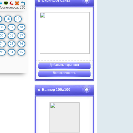
Скриншот сайта
Просмотров: 160
18
19
36
37
38
55
56
57
74
75
76
93
94
95
Добавить скриншот
Все скриншоты
Баннер 100х100