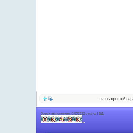
очень простой заработ
Время выполнения: 0,032322 секунд | БД: