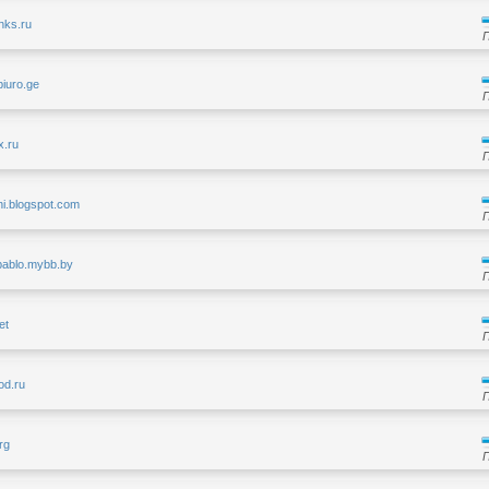
inks.ru
biuro.ge
x.ru
ni.blogspot.com
tbablo.mybb.by
et
od.ru
org