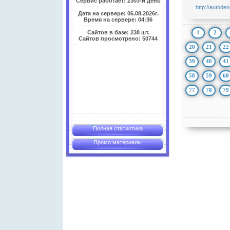
Сервис работает: 2303-й день
http://autode
Дата на сервере: 06.08.2026г.
Время на сервере: 04:36
1
2
Сайтов в базе: 238 шт.
Сайтов просмотрено: 50744
20
21
22
39
40
41
58
59
60
77
78
79
Полная статистика
Промо материалы