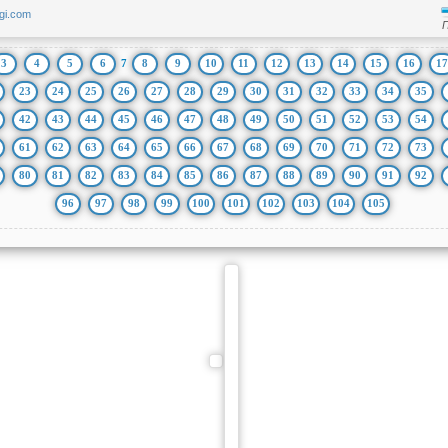
ngi.com
3
4
5
6
7
8
9
10
11
12
13
14
15
16
17
23
24
25
26
27
28
29
30
31
32
33
34
35
42
43
44
45
46
47
48
49
50
51
52
53
54
61
62
63
64
65
66
67
68
69
70
71
72
73
80
81
82
83
84
85
86
87
88
89
90
91
92
96
97
98
99
100
101
102
103
104
105