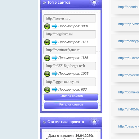
Топ 5 сайтов
http://seomib
http://top-vmi
Просмотров: 3001
http://moneyp
Просмотров: 1151
Просмотров: 1135
http://fb2.neoc
Просмотров: 1025
http://payeer
Просмотров: 688
http://doma-o
Список сайтов
Каталог сайтов
http://vh40567
Статистика проекта
http://basic-i
Дата открытия: 16.04.2020г.