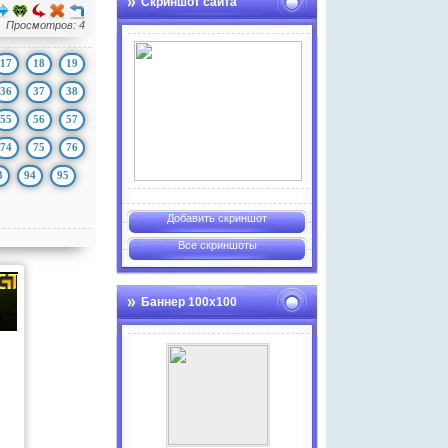
Скриншот сайта
Просмотров: 4
17
18
19
36
37
38
55
56
57
74
75
76
3
94
95
Добавить скриншот
Все скриншоты
Баннер 100х100