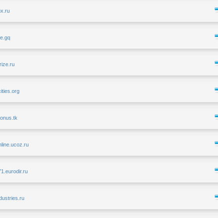
ux.ru
re.gq
rize.ru
ities.org
bonus.tk
nline.ucoz.ru
1.eurodir.ru
ndustries.ru