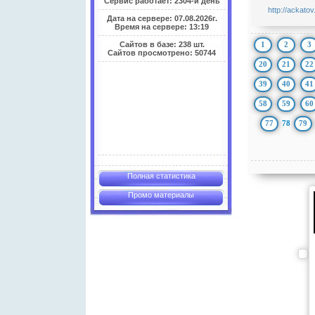
Сервис работает: 2304-й день
http://ackatov
Дата на сервере: 07.08.2026г.
Время на сервере: 13:19
1
2
3
Сайтов в базе: 238 шт.
Сайтов просмотрено: 50744
20
21
22
39
40
41
58
59
60
77
78
79
Полная статистика
Промо материалы