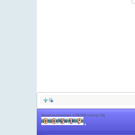
Время выполнения: 0,082568 секунд | БД: