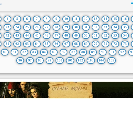
.ru
4
5
6
7
8
9
10
11
12
13
14
15
16
23
24
25
26
27
28
29
30
31
32
33
34
35
42
43
44
45
46
47
48
49
50
51
52
53
54
61
62
63
64
65
66
67
68
69
70
71
72
73
80
81
82
83
84
85
86
87
88
89
90
91
92
9
96
97
98
99
100
101
102
103
104
105