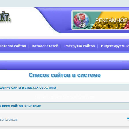
Каталог сайтов
Каталог статей
Раскрутка сайтов
Индексируемые
Список сайтов в системе
щение сайта в списках серфинга
1x3
1x5
1x10
1x20
1x30
1x40
1x50
1x100
 всех сайтов в системе
assorti.com.ua