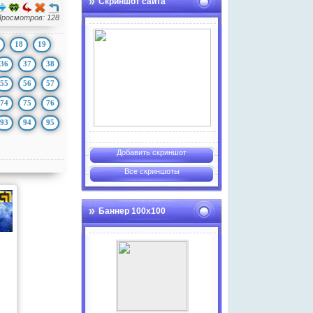
Скриншот сайта
Просмотров: 128
18
19
36
37
38
55
56
57
74
75
76
93
94
95
Добавить скриншот
Все скриншоты
Баннер 100х100