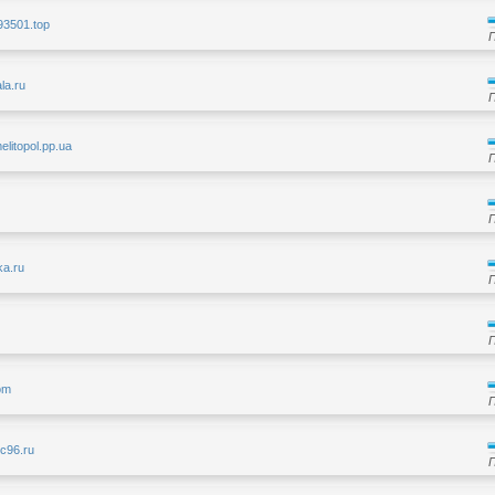
293501.top
ala.ru
elitopol.pp.ua
ka.ru
com
pc96.ru