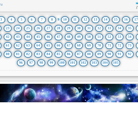
ru
3
4
5
6
7
8
9
10
11
12
13
14
15
16
17
23
24
25
26
27
28
29
30
31
32
33
34
35
42
43
44
45
46
47
48
49
50
51
52
53
54
61
62
63
64
65
66
67
68
69
70
71
72
73
80
81
82
83
84
85
86
87
88
89
90
91
92
96
97
98
99
100
101
102
103
104
105