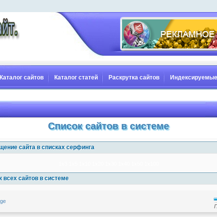
Каталог сайтов
Каталог статей
Раскрутка сайтов
Индексируемые
Список сайтов в системе
щение сайта в списках серфинга
1x3
1x5
1x10
1x20
1x30
1x40
1x50
1x100
 всех сайтов в системе
.ge