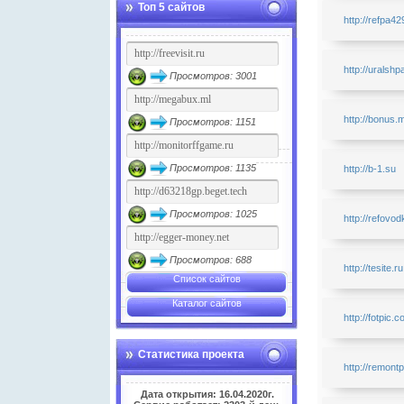
Топ 5 сайтов
http://refpa4
http://uralshp
Просмотров: 3001
http://bonus.m
Просмотров: 1151
Просмотров: 1135
http://b-1.su
Просмотров: 1025
http://refovod
Просмотров: 688
http://tesite.ru
Список сайтов
Каталог сайтов
http://fotpic.
Статистика проекта
http://remont
Дата открытия: 16.04.2020г.