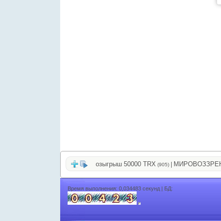
заработок в интернет
Розыгрыш 50000 TRX
МИРОВОЗЗРЕНИЕ
|
|
(588)
(905)
Время выполнения: 0,034483 секунд | БД: