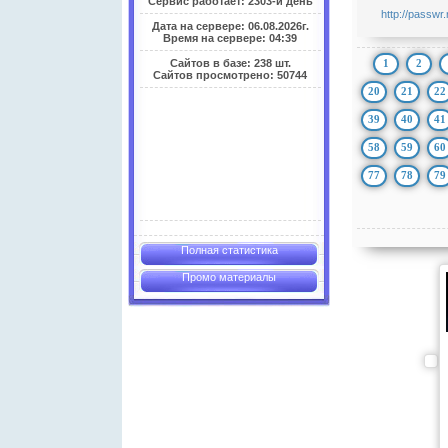
Сервис работает: 2303-й день
http://passwr.
Дата на сервере: 06.08.2026г.
Время на сервере: 04:39
1
2
Сайтов в базе: 238 шт.
Сайтов просмотрено: 50744
20
21
22
39
40
41
58
59
60
77
78
79
Полная статистика
Промо материалы