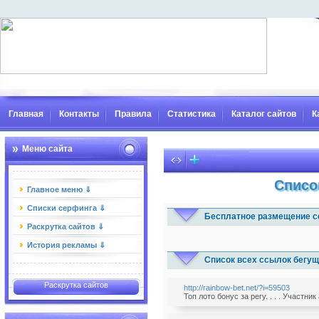
Главная
Контакты
Правила
Статистика
Каталог сайтов
К
Меню сайта
Списо
Главное меню ⇓
Списки серфинга ⇓
Бесплатное размещение с
Раскрутка сайтов ⇓
История рекламы ⇓
Список всех ссылок бегущ
Раскрутка сайтов
http://rainbow-bet.net/?i=59503
Топ лото бонус за регу. . . . Участн