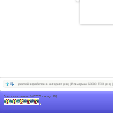
очень простой заработок в интернет
Розыгрыш 50000 TRX
МИ
|
|
(591)
(919)
Время выполнения: 0,037572 секунд | БД: