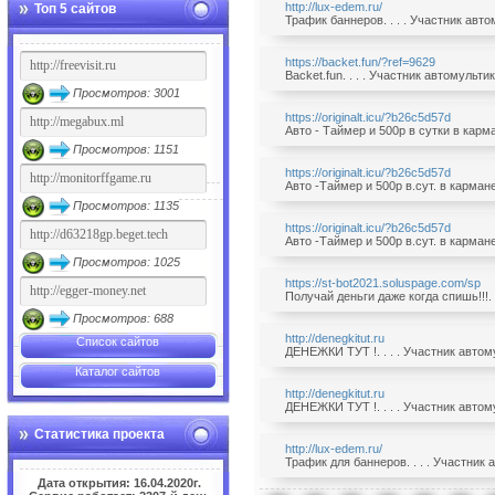
http://lux-edem.ru/
Топ 5 сайтов
Трафик баннеров. . . . Участник авт
https://backet.fun/?ref=9629
Backet.fun. . . . Участник автомульт
Просмотров: 3001
https://originalt.icu/?b26c5d57d
Авто - Таймер и 500р в сутки в карма
Просмотров: 1151
https://originalt.icu/?b26c5d57d
Авто -Таймер и 500р в.сут. в кармане
Просмотров: 1135
https://originalt.icu/?b26c5d57d
Авто -Таймер и 500р в.сут. в кармане
Просмотров: 1025
https://st-bot2021.soluspage.com/sp
Получай деньги даже когда спишь!!!. 
Просмотров: 688
http://denegkitut.ru
Список сайтов
ДЕНЕЖКИ ТУТ !. . . . Участник автом
Каталог сайтов
http://denegkitut.ru
ДЕНЕЖКИ ТУТ !. . . . Участник автом
Статистика проекта
http://lux-edem.ru/
Трафик для баннеров. . . . Участник
Дата открытия: 16.04.2020г.