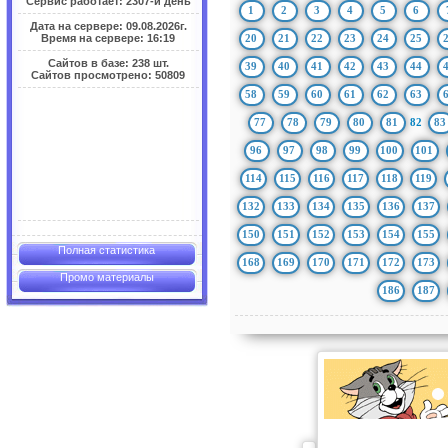
Сервис работает: 2307-й день
1
2
3
4
5
6
Дата на сервере: 09.08.2026г.
20
21
22
23
24
25
Время на сервере: 16:19
Сайтов в базе: 238 шт.
39
40
41
42
43
44
Сайтов просмотрено: 50809
58
59
60
61
62
63
77
78
79
80
81
82
83
96
97
98
99
100
101
114
115
116
117
118
119
132
133
134
135
136
137
150
151
152
153
154
155
Полная статистика
168
169
170
171
172
173
Промо материалы
186
187