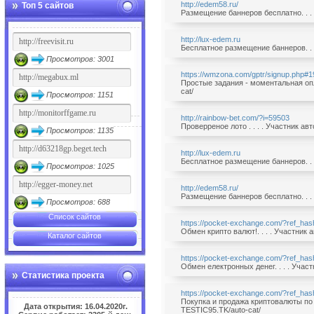
http://edem58.ru/
Топ 5 сайтов
Размещение баннеров бесплатно. . . 
http://lux-edem.ru
Бесплатное размещение баннеров. . .
Просмотров: 3001
https://wmzona.com/gptr/signup.php#
Простые задания - моментальная опла
cat/
Просмотров: 1151
http://rainbow-bet.com/?i=59503
Проверреное лото . . . . Участник а
Просмотров: 1135
http://lux-edem.ru
Бесплатное размещение баннеров. . .
Просмотров: 1025
http://edem58.ru/
Размещение баннеров бесплатно. . . 
Просмотров: 688
Список сайтов
https://pocket-exchange.com/?ref_h
Обмен крипто валют!. . . . Участник
Каталог сайтов
https://pocket-exchange.com/?ref_h
Обмен електронных денег. . . . Учас
Статистика проекта
https://pocket-exchange.com/?ref_h
Покупка и продажа криптовалюты по в
Дата открытия: 16.04.2020г.
TESTIC95.TK/auto-cat/