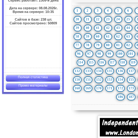
Сервис работает: 2305-й день
Дата на сервере: 08.08.2026г.
1
2
3
4
5
6
Время на сервере: 10:35
20
21
22
23
24
25
Сайтов в базе: 238 шт.
Сайтов просмотрено: 50809
39
40
41
42
43
44
58
59
60
61
62
63
77
78
79
80
81
82
96
97
98
99
100
101
114
115
116
117
118
119
132
133
134
135
136
137
Полная статистика
150
151
152
153
154
155
Промо материалы
168
169
170
171
172
173
186
187