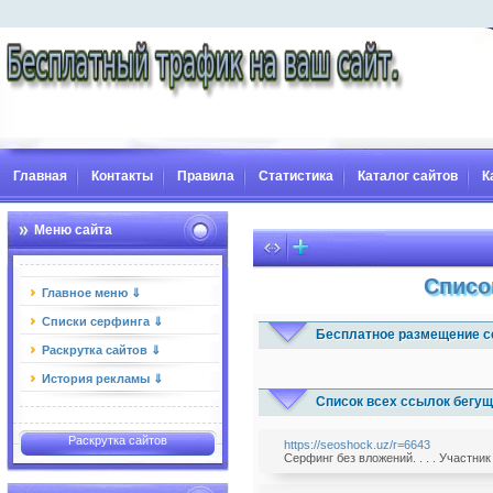
Главная
Контакты
Правила
Статистика
Каталог сайтов
К
Меню сайта
Списо
Главное меню ⇓
Списки серфинга ⇓
Бесплатное размещение с
Раскрутка сайтов ⇓
История рекламы ⇓
Список всех ссылок бегущ
Раскрутка сайтов
https://seoshock.uz/r=6643
Серфинг без вложений. . . . Участни