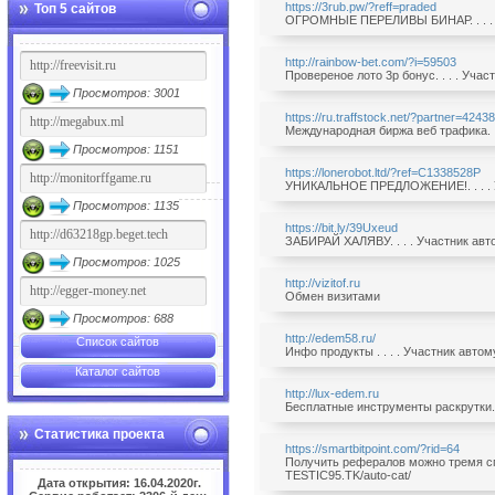
https://3rub.pw/?reff=praded
Топ 5 сайтов
ОГРОМНЫЕ ПЕРЕЛИВЫ БИНАР. . . . У
http://rainbow-bet.com/?i=59503
Провереное лото 3р бонус. . . . Уча
Просмотров: 3001
https://ru.traffstock.net/?partner=4243
Международная биржа веб трафика. . 
Просмотров: 1151
https://lonerobot.ltd/?ref=C1338528P
УНИКАЛЬНОЕ ПРЕДЛОЖЕНИЕ!. . . . Уч
Просмотров: 1135
https://bit.ly/39Uxeud
ЗАБИРАЙ ХАЛЯВУ. . . . Участник авт
Просмотров: 1025
http://vizitof.ru
Обмен визитами
Просмотров: 688
http://edem58.ru/
Список сайтов
Инфо продукты . . . . Участник авто
Каталог сайтов
http://lux-edem.ru
Бесплатные инструменты раскрутки. .
Статистика проекта
https://smartbitpoint.com/?rid=64
Получить рефералов можно тремя спо
TESTIC95.TK/auto-cat/
Дата открытия: 16.04.2020г.