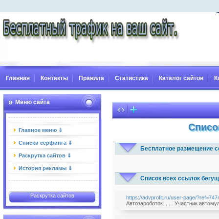
Главная
Контакты
Правила
Статистика
Каталог сайтов
К
Меню сайта
Списо
Главное меню ⇓
Списки серфинга ⇓
Бесплатное размещение с
Раскрутка сайтов ⇓
История рекламы ⇓
Список всех ссылок бегущ
Раскрутка сайтов
https://advprofit.ru/user-page/?ref=747
Автозароботок. . . . Участник автому