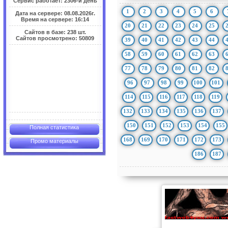
Сервис работает: 2306-й день
1
2
3
4
5
6
Дата на сервере: 08.08.2026г.
Время на сервере: 16:14
20
21
22
23
24
25
Сайтов в базе: 238 шт.
Сайтов просмотрено: 50809
39
40
41
42
43
44
58
59
60
61
62
63
77
78
79
80
81
82
96
97
98
99
100
101
114
115
116
117
118
119
132
133
134
135
136
137
150
151
152
153
154
155
Полная статистика
168
169
170
171
172
173
Промо материалы
186
187