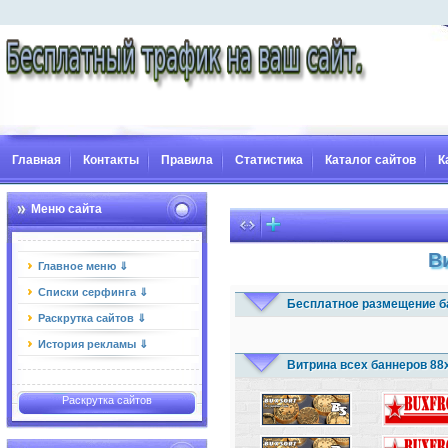
Главная
Контакты
Правила
Статистика
Каталог сайтов
К
Меню сайта
В
Главное меню ⇓
Списки серфинга ⇓
Бесплатное размещение б
Раскрутка сайтов ⇓
История рекламы ⇓
Витрина всех баннеров 88
Раскрутка сайтов