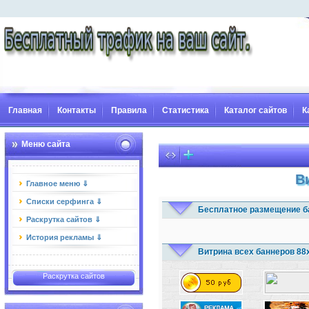
Главная
Контакты
Правила
Статистика
Каталог сайтов
К
Меню сайта
В
Главное меню ⇓
Списки серфинга ⇓
Бесплатное размещение б
Раскрутка сайтов ⇓
История рекламы ⇓
Витрина всех баннеров 88
Раскрутка сайтов