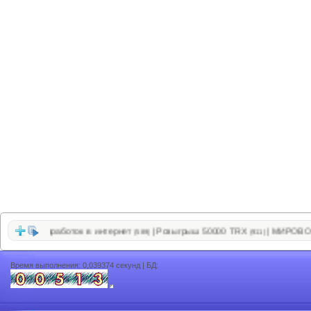
остой заработок в интернет
Розыгрыш 50000 TRX
МИРОВОЗЗР
|
|
(589)
(911)
Время выполнения: 0,039374 секунд | БД: