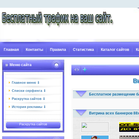
Главная
Контакты
Правила
Статистика
Каталог сайтов
К
Меню сайта
В
Главное меню ⇓
Списки серфинга ⇓
Бесплатное размещение б
Раскрутка сайтов ⇓
История рекламы ⇓
Витрина всех баннеров 88
Раскрутка сайтов